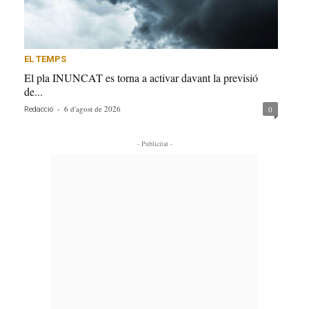
EL TEMPS
El pla INUNCAT es torna a activar davant la previsió
de...
-
6 d'agost de 2026
0
Redacció
- Publicitat -