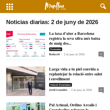
Noticias diarias: 2 de juny de 2026
La taxa d’atur a Barcelona
registra la seva xifra més baixa
de maig des...
Economia
Redacció
-
2 de juny de 2026
0
Larga vida a tu piel convida a
replantejar la relació entre salut
i envelliment
Selecció Econòmica
Jordi González
-
2 de juny de 2026
0
Pal Arinsal, Ordino Arcalís i
Grandvalira reforcen la