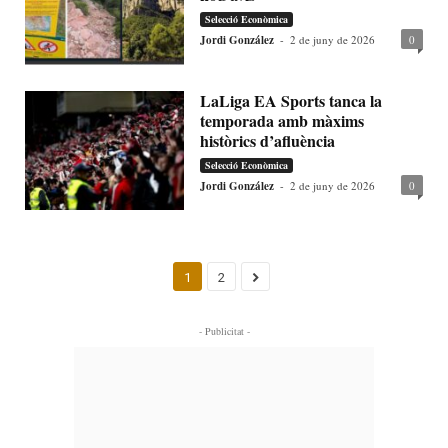
Selecció Econòmica
Jordi González
-
2 de juny de 2026
0
LaLiga EA Sports tanca la
temporada amb màxims
històrics d’afluència
Selecció Econòmica
Jordi González
-
2 de juny de 2026
0
1
2
- Publicitat -