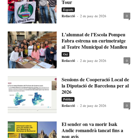
Tour
Esports
Redacció
-
2 de juny de 2026
0
L’alumnat de l’Escola Pompeu
Fabra estrena un curtmetratge
al Teatre Municipal de Manlleu
Oci
Redacció
-
2 de juny de 2026
0
Sessions de Cooperació Local de
la Diputació de Barcelona per al
2026
Política
Redacció
-
2 de juny de 2026
0
El sender on va morir Isak
Andic romandrà tancat fins a
nou avís