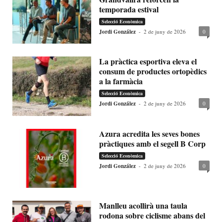
temporada estival
Selecció Econòmica
Jordi González
-
2 de juny de 2026
0
La pràctica esportiva eleva el
consum de productes ortopèdics
a la farmàcia
Selecció Econòmica
Jordi González
-
2 de juny de 2026
0
Azura acredita les seves bones
pràctiques amb el segell B Corp
Selecció Econòmica
Jordi González
-
2 de juny de 2026
0
Manlleu acollirà una taula
rodona sobre ciclisme abans del