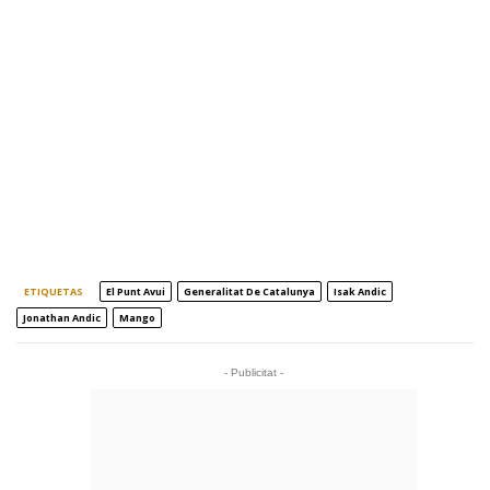
ETIQUETAS
El Punt Avui
Generalitat De Catalunya
Isak Andic
Jonathan Andic
Mango
- Publicitat -