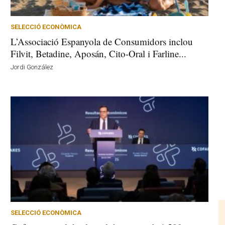
SELECCIÓ ECONÒMICA
L’Associació Espanyola de Consumidors inclou
Filvit, Betadine, Aposán, Cito-Oral i Farline...
Jordi González
SELECCIÓ ECONÒMICA