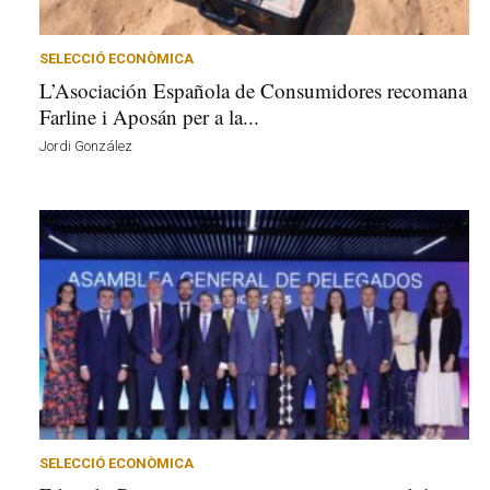
e
u
a
SELECCIÓ ECONÒMICA
v
L’Asociación Española de Consumidores recomana
u
Farline i Aposán per a la...
i
Jordi González
SELECCIÓ ECONÒMICA