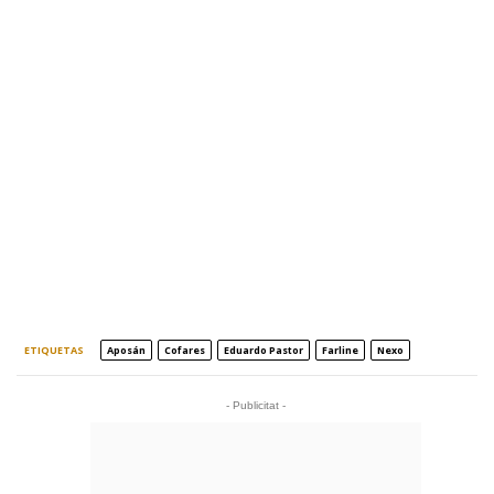
ETIQUETAS
Aposán
Cofares
Eduardo Pastor
Farline
Nexo
- Publicitat -