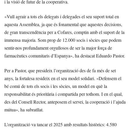
i la visió de futur de la cooperativa.
«Vull agrair a tots els delegats i delegades el seu suport total en
aquesta Assemblea, ja que és fonamental que aquestes decisions,
de gran transcendència per a Cofares, comptin amb el suport de la
immensa majoria. Som prop de 12.000 socis i sòcies que podem
sentir-nos profundament orgullosos de ser la major força de
farmacèutics comunitaris d’Espanya», ha destacat Eduardo Pastor.
Per a Pastor, que presideix l’organització des de fa més de set
anys, la fortalesa resideix en el seu model solidari. «Defensem el
bé comú de tots els socis i les sòcies, un model en què la
responsabilitat és prioritària i compartida per tothom. I en el qual,
des del Consell Rector, anteposem el servei, la cooperació i l’ajuda
mútua», ha subratllat.
L’organització va tancar el 2025 amb resultats històrics: 4.580