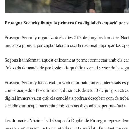
Prosegur Security llança la primera fira digital d’ocupació per 
Prosegur Security organitzarà els dies 2 i 3 de juny les Jornades Nac
iniciativa pionera per captar talent a escala nacional i apropar les o
Segons ha informat, aquest enfocament permet connectar amb els cand
l’elevada demanda de professionals qualificats en el sector de la segu
Prosegur Security ha activat un web informatiu on els interessats es p
com a ocupador. Posteriorment, durant els dies 2 i 3 de juny, s’activar
digital immersiva en què els candidats podran descobrir com és treball
accedir a un mapa interactiu amb vacants disponibles per província.
Les Jornades Nacionals d’Ocupació Digital de Prosegur representen u
una experiència interactiva centrada en el candidat i facilitant l’acc