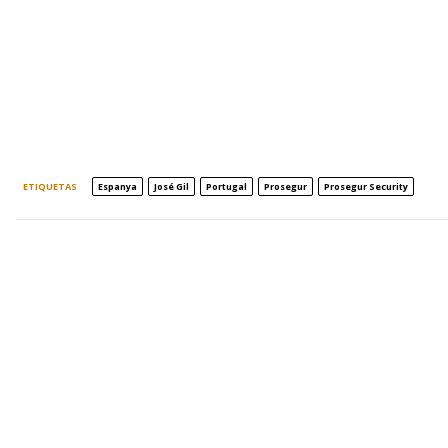
ETIQUETAS
Espanya
José Gil
Portugal
Prosegur
Prosegur Security