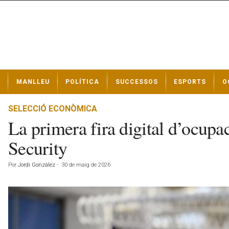
N
MANLLEU
POLÍTICA
SUCCESSOS
ESPORTS
O
o
t
í
SELECCIÓ ECONÒMICA
c
La primera fira digital d’ocupac
i
e
Security
s
d
Por
Jordi González
-
30 de maig de 2026
e
M
a
n
l
l