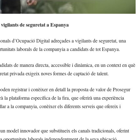
a vigilants de seguretat a Espanya
ionals d’Ocupació Digital adreçades a vigilants de seguretat, una
portunitats laborals de la companyia a candidats de tot Espanya.
idats de manera directa, accessible i dinàmica, en un context en què
retat privada exigeix noves formes de captació de talent.
oden registrar i conèixer en detall la proposta de valor de Prosegur
à la plataforma específica de la fira, que oferirà una experiència
ar a la companyia, conèixer els diferents serveis que ofereix i
n model innovador que substitueix els canals tradicionals, oferint
és a oportunitats laborals independentment de la seva ubicació