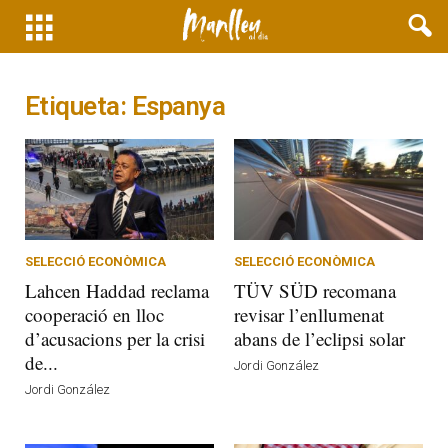
Etiqueta: Espanya
SELECCIÓ ECONÒMICA
SELECCIÓ ECONÒMICA
Lahcen Haddad reclama
TÜV SÜD recomana
cooperació en lloc
revisar l’enllumenat
d’acusacions per la crisi
abans de l’eclipsi solar
de...
Jordi González
Jordi González