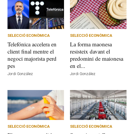
SELECCIÓ ECONÒMICA
SELECCIÓ ECONÒMICA
Telefónica accelera en
La forma maonesa
client final mentre el
resisteix davant el
negoci majorista perd
predomini de maionesa
pes
en el...
Jordi González
Jordi González
SELECCIÓ ECONÒMICA
SELECCIÓ ECONÒMICA