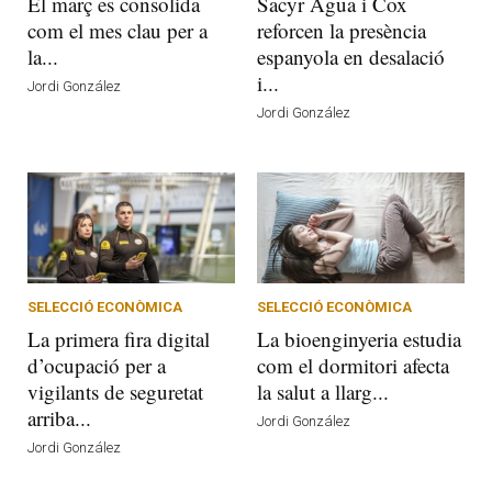
El març es consolida
Sacyr Agua i Cox
com el mes clau per a
reforcen la presència
la...
espanyola en desalació
i...
Jordi González
Jordi González
SELECCIÓ ECONÒMICA
SELECCIÓ ECONÒMICA
La primera fira digital
La bioenginyeria estudia
d’ocupació per a
com el dormitori afecta
vigilants de seguretat
la salut a llarg...
arriba...
Jordi González
Jordi González