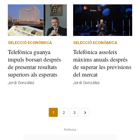
SELECCIÓ ECONÒMICA
SELECCIÓ ECONÒMICA
Telefónica guanya
Telefónica assoleix
impuls borsari després
màxims anuals després
de presentar resultats
de superar les previsions
superiors als esperats
del mercat
Jordi González
Jordi González
1
2
3
- Publicitat -