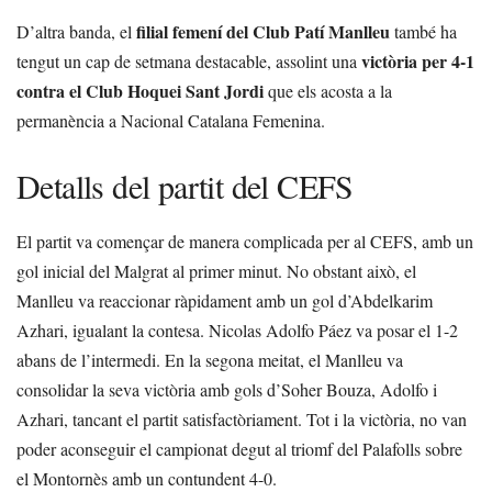
filial femení del Club Patí Manlleu
D’altra banda, el
també ha
victòria per 4-1
tengut un cap de setmana destacable, assolint una
contra el Club Hoquei Sant Jordi
que els acosta a la
permanència a Nacional Catalana Femenina.
Detalls del partit del CEFS
El partit va començar de manera complicada per al CEFS, amb un
gol inicial del Malgrat al primer minut. No obstant això, el
Manlleu va reaccionar ràpidament amb un gol d’Abdelkarim
Azhari, igualant la contesa. Nicolas Adolfo Páez va posar el 1-2
abans de l’intermedi. En la segona meitat, el Manlleu va
consolidar la seva victòria amb gols d’Soher Bouza, Adolfo i
Azhari, tancant el partit satisfactòriament. Tot i la victòria, no van
poder aconseguir el campionat degut al triomf del Palafolls sobre
el Montornès amb un contundent 4-0.