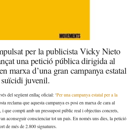
mpulsat per la publicista Vicky Nieto
ançat una petició pública dirigida al
a en marxa d’una gran campanya estatal
suïcidi juvenil.
vés del següent enllaç oficial: ‘
Per una campanya estatal per a la
osta reclama que aquesta campanya es posi en marxa de cara al
 i que compti amb un pressupost públic real i objectius concrets,
van aconseguir conscienciar tot un país. En només uns dies, la petició
rt de més de 2.800 signatures.