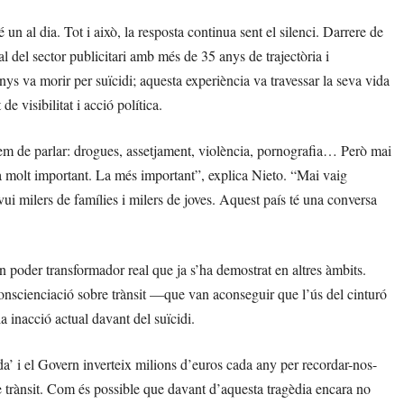
 al dia. Tot i això, la resposta continua sent el silenci. Darrere de
al del sector publicitari amb més de 35 anys de trajectòria i
ys va morir per suïcidi; aquesta experiència va travessar la seva vida
de visibilitat i acció política.
hem de parlar: drogues, assetjament, violència, pornografia… Però mai
a molt important. La més important”, explica Nieto. “Mai vaig
ui milers de famílies i milers de joves. Aquest país té una conversa
un poder transformador real que ja s’ha demostrat en altres àmbits.
onscienciació sobre trànsit —que van aconseguir que l’ús del cinturó
la inacció actual davant del suïcidi.
ida’ i el Govern inverteix milions d’euros cada any per recordar-nos-
 trànsit. Com és possible que davant d’aquesta tragèdia encara no