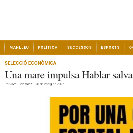
N
MANLLEU
POLÍTICA
SUCCESSOS
ESPORTS
O
o
t
í
SELECCIÓ ECONÒMICA
c
Una mare impulsa Hablar salva p
i
e
Por
Jordi González
-
28 de maig de 2026
s
d
e
M
a
n
l
l