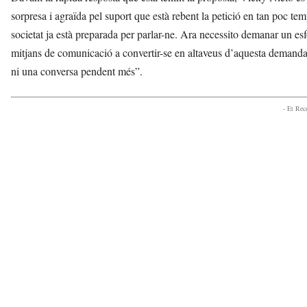
sorpresa i agraïda pel suport que està rebent la petició en tan poc t
societat ja està preparada per parlar-ne. Ara necessito demanar un esf
mitjans de comunicació a convertir-se en altaveus d’aquesta demanda.
ni una conversa pendent més”.
- Et Re