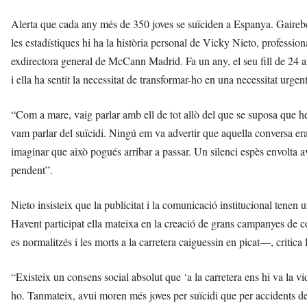
Alerta que cada any més de 350 joves se suïciden a Espanya. Gairebé un
les estadístiques hi ha la història personal de Vicky Nieto, profession
exdirectora general de McCann Madrid. Fa un any, el seu fill de 24 an
i ella ha sentit la necessitat de transformar-ho en una necessitat urgent 
“Com a mare, vaig parlar amb ell de tot allò del que se suposa que 
vam parlar del suïcidi. Ningú em va advertir que aquella conversa er
imaginar que això pogués arribar a passar. Un silenci espès envolta av
pendent”.
Nieto insisteix que la publicitat i la comunicació institucional tenen 
Havent participat ella mateixa en la creació de grans campanyes de c
es normalitzés i les morts a la carretera caiguessin en picat—, critica 
“Existeix un consens social absolut que ‘a la carretera ens hi va la v
ho. Tanmateix, avui moren més joves per suïcidi que per accidents de