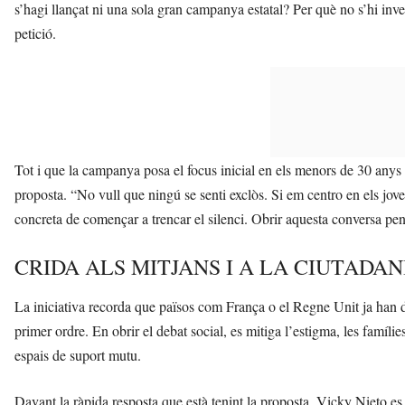
s’hagi llançat ni una sola gran campanya estatal? Per què no s’hi inve
petició.
Tot i que la campanya posa el focus inicial en els menors de 30 anys p
proposta. “No vull que ningú se senti exclòs. Si em centro en els jo
concreta de començar a trencar el silenci. Obrir aquesta conversa pen
CRIDA ALS MITJANS I A LA CIUTADAN
La iniciativa recorda que països com França o el Regne Unit ja han 
primer ordre. En obrir el debat social, es mitiga l’estigma, les famíli
espais de suport mutu.
Davant la ràpida resposta que està tenint la proposta, Vicky Nieto e