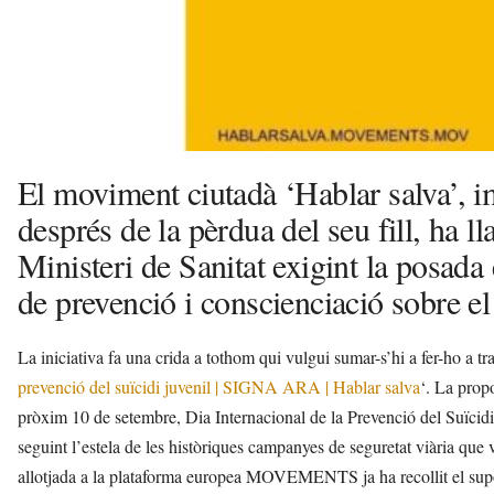
El moviment ciutadà ‘Hablar salva’, i
després de la pèrdua del seu fill, ha ll
Ministeri de Sanitat exigint la posad
de prevenció i conscienciació sobre el 
La iniciativa fa una crida a tothom qui vulgui sumar-s’hi a fer-ho a tra
prevenció del suïcidi juvenil | SIGNA ARA | Hablar salva
‘. La prop
pròxim 10 de setembre, Dia Internacional de la Prevenció del Suïcidi,
seguint l’estela de les històriques campanyes de seguretat viària que 
allotjada a la plataforma europea MOVEMENTS ja ha recollit el supo