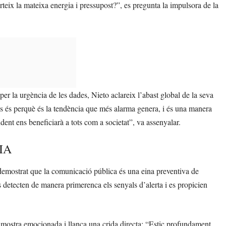
rteix la mateixa energia i pressupost?”, es pregunta la impulsora de la
er la urgència de les dades, Nieto aclareix l’abast global de la seva
ves és perquè és la tendència que més alarma genera, i és una manera
dent ens beneficiarà a tots com a societat”, va assenyalar.
IA
demostrat que la comunicació pública és una eina preventiva de
es detecten de manera primerenca els senyals d’alerta i es propicien
s mostra emocionada i llança una crida directa: “Estic profundament