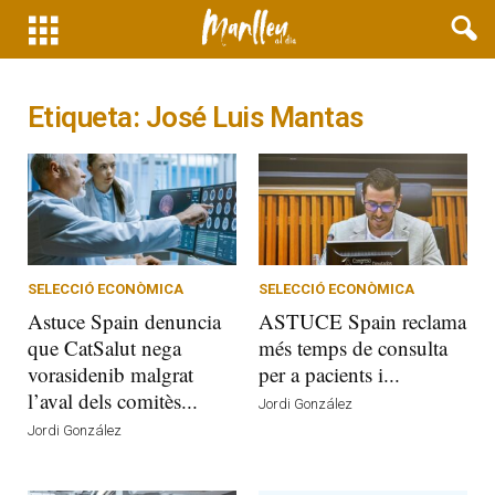
Etiqueta: José Luis Mantas
SELECCIÓ ECONÒMICA
SELECCIÓ ECONÒMICA
Astuce Spain denuncia
ASTUCE Spain reclama
que CatSalut nega
més temps de consulta
vorasidenib malgrat
per a pacients i...
l’aval dels comitès...
Jordi González
Jordi González