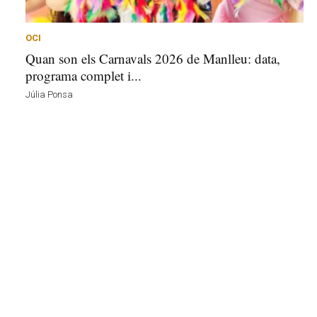
e
u
a
OCI
v
Quan son els Carnavals 2026 de Manlleu: data,
u
programa complet i...
i
Júlia Ponsa