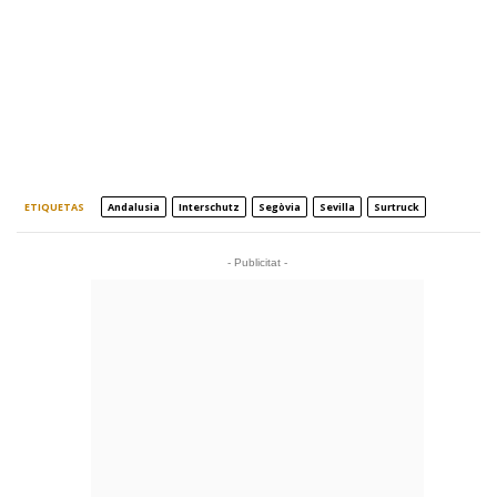
ETIQUETAS
Andalusia
Interschutz
Segòvia
Sevilla
Surtruck
- Publicitat -