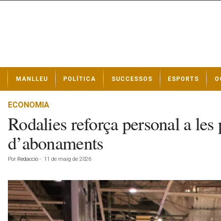
N
MANLLEU
POLÍTICA
SUCCESSOS
ESPORTS
O
o
t
í
ECONOMIA
c
Rodalies reforça personal a les 
i
e
d’abonaments
s
d
Por
Redacció
-
11 de maig de 2026
e
M
a
n
l
l