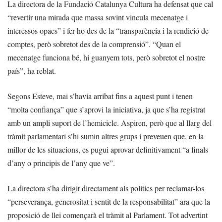
La directora de la Fundació Catalunya Cultura ha defensat que cal
“revertir una mirada que massa sovint vincula mecenatge i
interessos opacs” i fer-ho des de la “transparència i la rendició de
comptes, però sobretot des de la comprensió”. “Quan el
mecenatge funciona bé, hi guanyem tots, però sobretot el nostre
país”, ha reblat.
Segons Esteve, mai s’havia arribat fins a aquest punt i tenen
“molta confiança” que s’aprovi la iniciativa, ja que s’ha registrat
amb un ampli suport de l’hemicicle. Aspiren, però que al llarg del
tràmit parlamentari s’hi sumin altres grups i preveuen que, en la
millor de les situacions, es pugui aprovar definitivament “a finals
d’any o principis de l’any que ve”.
La directora s’ha dirigit directament als polítics per reclamar-los
“perseverança, generositat i sentit de la responsabilitat” ara que la
proposició de llei començarà el tràmit al Parlament. Tot advertint