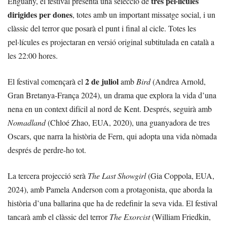
tres pel·lícules
Enguany, el festival presenta una selecció de
dirigides per dones
, totes amb un important missatge social, i un
clàssic del terror que posarà el punt i final al cicle. Totes les
pel·lícules es projectaran en versió original subtitulada en català a
les 22:00 hores.
2 de juliol
El festival començarà el
amb
Bird
(Andrea Arnold,
Gran Bretanya-França 2024), un drama que explora la vida d’una
nena en un context difícil al nord de Kent. Després, seguirà amb
Nomadland
(Chloé Zhao, EUA, 2020), una guanyadora de tres
Oscars, que narra la història de Fern, qui adopta una vida nòmada
després de perdre-ho tot.
La tercera projecció serà
The Last Showgirl
(Gia Coppola, EUA,
2024), amb Pamela Anderson com a protagonista, que aborda la
història d’una ballarina que ha de redefinir la seva vida. El festival
tancarà amb el clàssic del terror
The Exorcist
(William Friedkin,