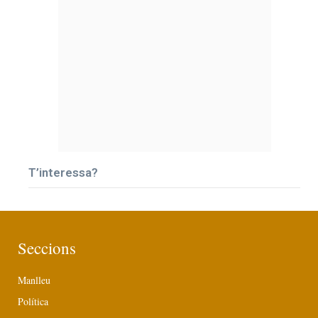
T’interessa?
Seccions
Manlleu
Política