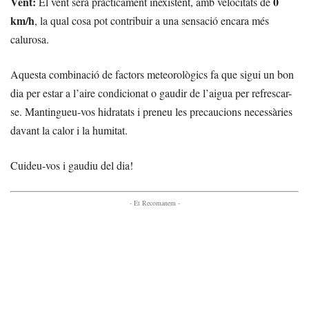
Vent:
0
El vent serà pràcticament inexistent, amb velocitats de
km/h
, la qual cosa pot contribuir a una sensació encara més
calurosa.
Aquesta combinació de factors meteorològics fa que sigui un bon
dia per estar a l’aire condicionat o gaudir de l’aigua per refrescar-
se. Mantingueu-vos hidratats i preneu les precaucions necessàries
davant la calor i la humitat.
Cuideu-vos i gaudiu del dia!
- Et Recomanem -