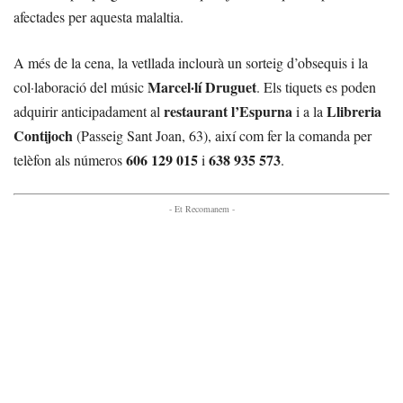
afectades per aquesta malaltia.
A més de la cena, la vetllada inclourà un sorteig d’obsequis i la
Marcel·lí Druguet
col·laboració del músic
. Els tiquets es poden
restaurant l’Espurna
Llibreria
adquirir anticipadament al
i a la
Contijoch
(Passeig Sant Joan, 63), així com fer la comanda per
606 129 015
638 935 573
telèfon als números
i
.
- Et Recomanem -