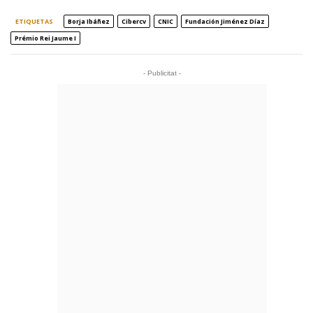
ETIQUETAS
Borja Ibáñez
Cibercv
CNIC
Fundación Jiménez Díaz
Prémio Rei Jaume I
- Publicitat -