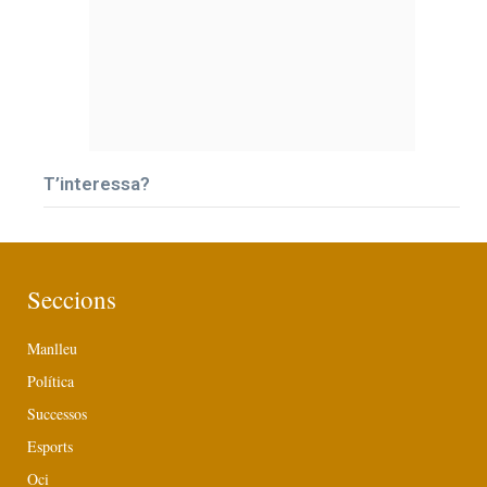
T’interessa?
Seccions
Manlleu
Política
Successos
Esports
Oci