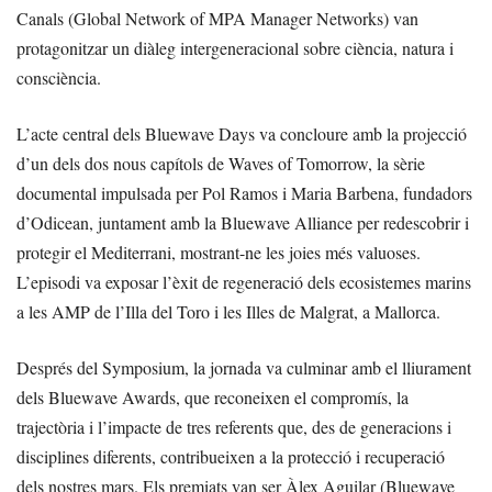
Canals (Global Network of MPA Manager Networks) van
protagonitzar un diàleg intergeneracional sobre ciència, natura i
consciència.
L’acte central dels Bluewave Days va concloure amb la projecció
d’un dels dos nous capítols de Waves of Tomorrow, la sèrie
documental impulsada per Pol Ramos i Maria Barbena, fundadors
d’Odicean, juntament amb la Bluewave Alliance per redescobrir i
protegir el Mediterrani, mostrant-ne les joies més valuoses.
L’episodi va exposar l’èxit de regeneració dels ecosistemes marins
a les AMP de l’Illa del Toro i les Illes de Malgrat, a Mallorca.
Després del Symposium, la jornada va culminar amb el lliurament
dels Bluewave Awards, que reconeixen el compromís, la
trajectòria i l’impacte de tres referents que, des de generacions i
disciplines diferents, contribueixen a la protecció i recuperació
dels nostres mars. Els premiats van ser Àlex Aguilar (Bluewave