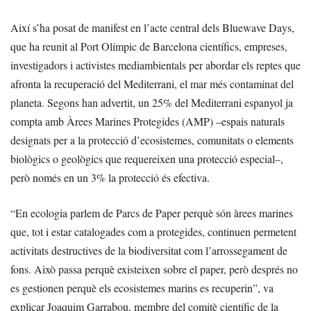
Així s’ha posat de manifest en l’acte central dels Bluewave Days,
que ha reunit al Port Olímpic de Barcelona científics, empreses,
investigadors i activistes mediambientals per abordar els reptes que
afronta la recuperació del Mediterrani, el mar més contaminat del
planeta. Segons han advertit, un 25% del Mediterrani espanyol ja
compta amb Àrees Marines Protegides (AMP) –espais naturals
designats per a la protecció d’ecosistemes, comunitats o elements
biològics o geològics que requereixen una protecció especial–,
però només en un 3% la protecció és efectiva.
“En ecologia parlem de Parcs de Paper perquè són àrees marines
que, tot i estar catalogades com a protegides, continuen permetent
activitats destructives de la biodiversitat com l’arrossegament de
fons. Això passa perquè existeixen sobre el paper, però després no
es gestionen perquè els ecosistemes marins es recuperin”, va
explicar Joaquim Garrabou, membre del comitè científic de la