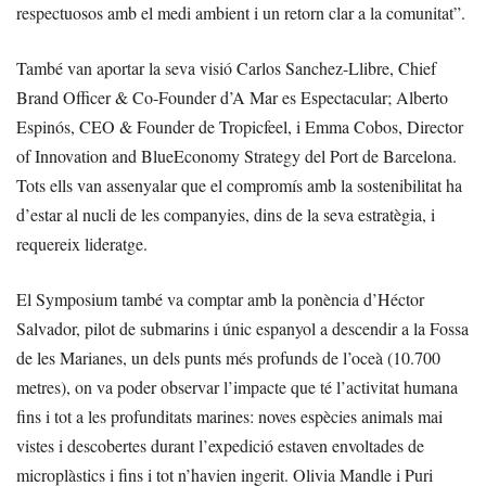
respectuosos amb el medi ambient i un retorn clar a la comunitat”.
També van aportar la seva visió Carlos Sanchez-Llibre, Chief
Brand Officer & Co-Founder d’A Mar es Espectacular; Alberto
Espinós, CEO & Founder de Tropicfeel, i Emma Cobos, Director
of Innovation and BlueEconomy Strategy del Port de Barcelona.
Tots ells van assenyalar que el compromís amb la sostenibilitat ha
d’estar al nucli de les companyies, dins de la seva estratègia, i
requereix lideratge.
El Symposium també va comptar amb la ponència d’Héctor
Salvador, pilot de submarins i únic espanyol a descendir a la Fossa
de les Marianes, un dels punts més profunds de l’oceà (10.700
metres), on va poder observar l’impacte que té l’activitat humana
fins i tot a les profunditats marines: noves espècies animals mai
vistes i descobertes durant l’expedició estaven envoltades de
microplàstics i fins i tot n’havien ingerit. Olivia Mandle i Puri