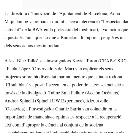
La directora d’Innovació de l’Ajuntament de Barcelona, Anna
Majó, també va remarcar durant la seva intervenció “l’espectacular
activitat” de la BWA en la protecció del medi marí, i va incidir que
aquesta és “una qüestió que a Barcelona li importa, perquè és un
dels seus actius més importants”.
A les ‘Blue Talks’, els investigadors Xavier Turon (CEAB-CSIC)
i Paula López (Observadors del Mar) van explicar els seus
projectes sobre biodiversitat marina, mentre que la taula rodona
‘El salt blau’ va posar l’accent en el poder de la conscienciació a
través de la divulgació. Taïme Smit Pellure (Acción Océanos),
Andrea Spinelli (Spinelli UW Experience), Alex Avello
(Oceavida) i l’investigador Charlie Sarria van coincidir en la
importància de mantenir-se optimistes respecte a la recuperació,
així com d’apropar la ciència al conjunt de la societat,
especialment mitjançant l’educació dels més petits, que seran els