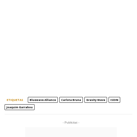
ETIQUETAS
Bluewave Alliance
Carlota Bruna
Gravity Wave
ISDIN
Joaquim Garrabou
- Publicitat -