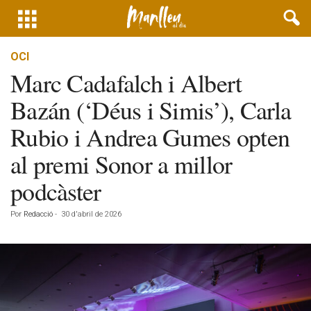
OCI
Marc Cadafalch i Albert
Bazán (‘Déus i Simis’), Carla
Rubio i Andrea Gumes opten
al premi Sonor a millor
podcàster
Por
Redacció
-
30 d'abril de 2026