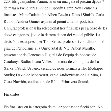
220. Els guanyadors s’anunciaran en una gala el pròxim dijous 7
de maig a l’Auditori 1899 de l’Spotify Camp Nou i entre els
finalistes, Marc Cadafalch i Albert Bazán (‘Déus i Simis’), Carla
Rubio i Andrea Gumes aspiren al premi a millor podcàster.
Un jurat professional ha seleccionat tres finalistes per a onze de les
dotze categories, ja que la darrera depèn del vot del públic. La
decisió ha estat presa per Toni Sellas, professor i coordinador del
grau de Periodisme a la Universitat de Vic; Albert Murillo,
presentador de Generació Digital i de l’equip de pòdcast de
Catalunya Ràdio; Joana Vallès, directora de continguts de La
Xarxa; Patrick Urbano, creatiu de nous formats a The Mediapro
Studio; David de Montserrat, cap d’Audiovisuals de La Mira, i
Clara Narvión, codirectora de Ràdio Primavera Sound.
Finalistes
Els finalistes en la categoria de millor pòdcast de ficció són ‘No