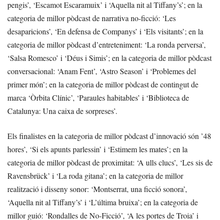
pengis’, ‘Escamot Escaramuix’ i ‘Aquella nit al Tiffany’s’; en la
categoria de millor pòdcast de narrativa no-ficció: ‘Les
desaparicions’, ‘En defensa de Companys’ i ‘Els visitants’; en la
categoria de millor pòdcast d’entreteniment: ‘La ronda perversa’,
‘Salsa Romesco’ i ‘Déus i Simis’; en la categoria de millor pòdcast
conversacional: ‘Anam Fent’, ‘Astro Season’ i ‘Problemes del
primer món’; en la categoria de millor pòdcast de contingut de
marca ‘Òrbita Clínic’, ‘Paraules habitables’ i ‘Biblioteca de
Catalunya: Una caixa de sorpreses’.
Els finalistes en la categoria de millor pòdcast d’innovació són ’48
hores’, ‘Si els apunts parlessin’ i ‘Estimem les mates’; en la
categoria de millor pòdcast de proximitat: ‘A ulls clucs’, ‘Les sis de
Ravensbrück’ i ‘La roda gitana’; en la categoria de millor
realització i disseny sonor: ‘Montserrat, una ficció sonora’,
‘Aquella nit al Tiffany’s’ i ‘L’última bruixa’; en la categoria de
millor guió: ‘Rondalles de No-Ficció’, ‘A les portes de Troia’ i