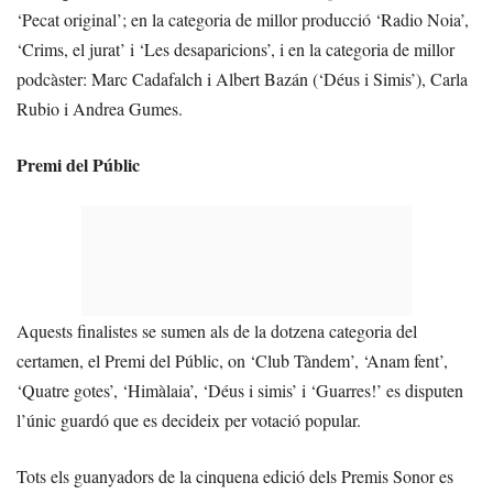
‘Pecat original’; en la categoria de millor producció ‘Radio Noia’,
‘Crims, el jurat’ i ‘Les desaparicions’, i en la categoria de millor
podcàster: Marc Cadafalch i Albert Bazán (‘Déus i Simis’), Carla
Rubio i Andrea Gumes.
Premi del Públic
Aquests finalistes se sumen als de la dotzena categoria del
certamen, el Premi del Públic, on ‘Club Tàndem’, ‘Anam fent’,
‘Quatre gotes’, ‘Himàlaia’, ‘Déus i simis’ i ‘Guarres!’ es disputen
l’únic guardó que es decideix per votació popular.
Tots els guanyadors de la cinquena edició dels Premis Sonor es