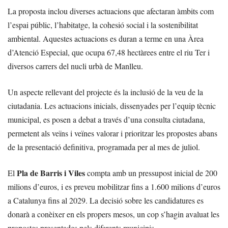
La proposta inclou diverses actuacions que afectaran àmbits com
l’espai públic, l’habitatge, la cohesió social i la sostenibilitat
ambiental. Aquestes actuacions es duran a terme en una Àrea
d’Atenció Especial, que ocupa 67,48 hectàrees entre el riu Ter i
diversos carrers del nucli urbà de Manlleu.
Un aspecte rellevant del projecte és la inclusió de la veu de la
ciutadania. Les actuacions inicials, dissenyades per l’equip tècnic
municipal, es posen a debat a través d’una consulta ciutadana,
permetent als veïns i veïnes valorar i prioritzar les propostes abans
de la presentació definitiva, programada per al mes de juliol.
Pla de Barris i Viles
El
compta amb un pressupost inicial de 200
milions d’euros, i es preveu mobilitzar fins a 1.600 milions d’euros
a Catalunya fins al 2029. La decisió sobre les candidatures es
donarà a conèixer en els propers mesos, un cop s’hagin avaluat les
propostes presentades pels diferents municipis.