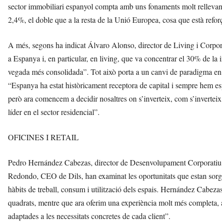
sector immobiliari espanyol compta amb uns fonaments molt rellevan
2,4%, el doble que a la resta de la Unió Europea, cosa que està reforça
A més, segons ha indicat Álvaro Alonso, director de Living i Cor
a Espanya i, en particular, en living, que va concentrar el 30% de la
vegada més consolidada”. Tot això porta a un canvi de paradigma e
“Espanya ha estat històricament receptora de capital i sempre hem es
però ara comencem a decidir nosaltres on s’inverteix, com s’inverteix
líder en el sector residencial”.
OFICINES I RETAIL
Pedro Hernández Cabezas, director de Desenvolupament Corporatiu d
Redondo, CEO de Dils, han examinat les oportunitats que estan sorgin
hàbits de treball, consum i utilització dels espais. Hernández Cabe
quadrats, mentre que ara oferim una experiència molt més completa, a
adaptades a les necessitats concretes de cada client”.