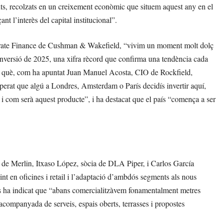
ts, recolzats en un creixement econòmic que situem aquest any en el
nt l’interès del capital institucional”.
porate Finance de Cushman & Wakefield, “vivim un moment molt dolç
 inversió de 2025, una xifra rècord que confirma una tendència cada
n què, com ha apuntat Juan Manuel Acosta, CIO de Rockfield,
perat que algú a Londres, Amsterdam o París decidís invertir aquí,
 i com serà aquest producte”, i ha destacat que el país “comença a ser
e Merlin, Itxaso López, sòcia de DLA Piper, i Carlos García
t en oficines i retail i l’adaptació d’ambdós segments als nous
zas ha indicat que “abans comercialitzàvem fonamentalment metres
companyada de serveis, espais oberts, terrasses i propostes