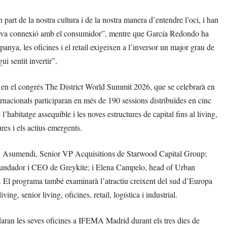
part de la nostra cultura i de la nostra manera d’entendre l’oci, i han
 seva connexió amb el consumidor”, mentre que García Redondo ha
ya, les oficines i el retail exigeixen a l’inversor un major grau de
ui sentit invertir”.
t en el congrés The District World Summit 2026, que se celebrarà en
ernacionals participaran en més de 190 sessions distribuïdes en cinc
 l’habitatge assequible i les noves estructures de capital fins al living,
tures i els actius emergents.
Jon Asumendi, Senior VP Acquisitions de Starwood Capital Group;
 fundador i CEO de Greykite; i Elena Campelo, head of Urban
 El programa també examinarà l’atractiu creixent del sud d’Europa
ng, senior living, oficines, retail, logística i industrial.
aran les seves oficines a IFEMA Madrid durant els tres dies de