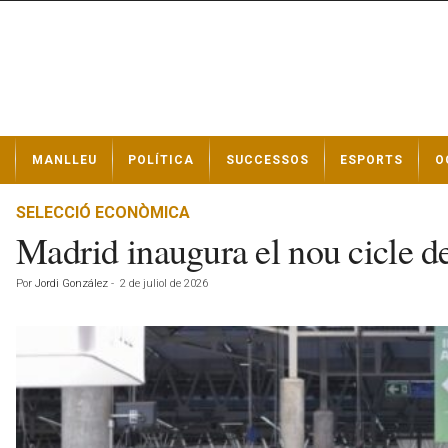
N
MANLLEU
POLÍTICA
SUCCESSOS
ESPORTS
O
o
t
í
SELECCIÓ ECONÒMICA
c
Madrid inaugura el nou cicle d
i
e
Por
Jordi González
-
2 de juliol de 2026
s
d
e
M
a
n
l
l