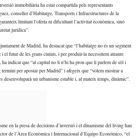
nversió immobiliària ha estat compartida pels representants
guez, conseller d’Habitatge, Transports i Infraestructures de la
anteix limitant l’oferta ni dificultant l’activitat econòmica, sinó
retat jurídica”.
Ajuntament de Madrid, ha destacat que “l’habitatge no és un segment
i el futur de les grans ciutats, i per produir-la necessitem atraure
 indicat que “al capital no li n’hi ha prou que li parlem de sòl i
larg termini per apostar per Madrid” i afegeix que “volem mostrar a
es desenvoluparà un urbanisme estable i, al mateix temps, dinàmic”.
me en la presa de decisions d’inversió i el dinamisme del living han
rector de l’Àrea Econòmica i Internacional d’Equipo Económico, “el