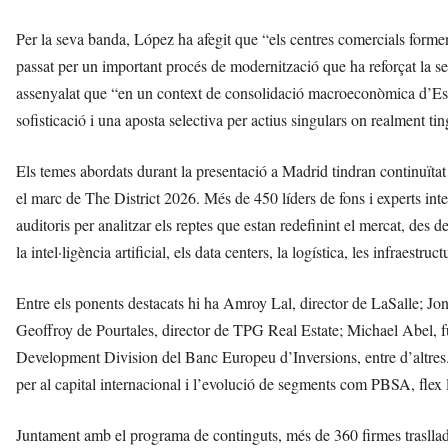
Per la seva banda, López ha afegit que “els centres comercials formen 
passat per un important procés de modernització que ha reforçat la
assenyalat que “en un context de consolidació macroeconòmica d’Espan
sofisticació i una aposta selectiva per actius singulars on realment ting
Els temes abordats durant la presentació a Madrid tindran continuïta
el marc de The District 2026. Més de 450 líders de fons i experts int
auditoris per analitzar els reptes que estan redefinint el mercat, des de
la intel·ligència artificial, els data centers, la logística, les infraestruc
Entre els ponents destacats hi ha Amroy Lal, director de LaSalle; 
Geoffroy de Pourtales, director de TPG Real Estate; Michael Abel,
Development Division del Banc Europeu d’Inversions, entre d’altres.
per al capital internacional i l’evolució de segments com PBSA, flex livi
Juntament amb el programa de continguts, més de 360 firmes trasllad