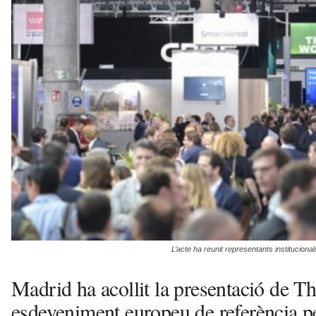
e
u
a
v
u
i
L’acte ha reunit representants instituciona
Madrid ha acollit la presentació de Th
esdeveniment europeu de referència per