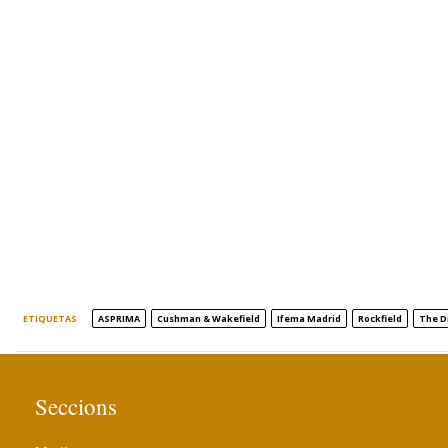
ETIQUETAS
ASPRIMA
Cushman & Wakefield
Ifema Madrid
Rockfield
The Di
Seccions