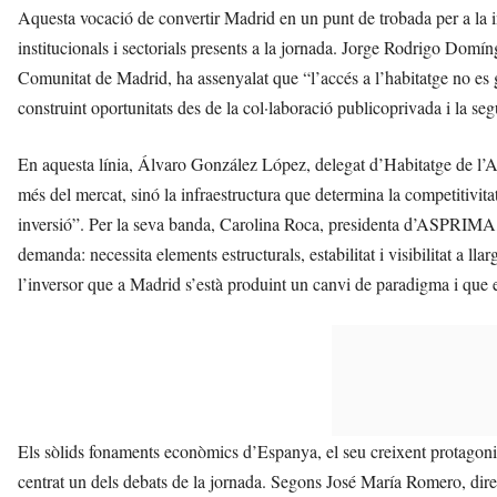
Aquesta vocació de convertir Madrid en un punt de trobada per a la i
institucionals i sectorials presents a la jornada. Jorge Rodrigo Domín
Comunitat de Madrid, ha assenyalat que “l’accés a l’habitatge no es gar
construint oportunitats des de la col·laboració publicoprivada i la segu
En aquesta línia, Álvaro González López, delegat d’Habitatge de l’
més del mercat, sinó la infraestructura que determina la competitivitat 
inversió”. Per la seva banda, Carolina Roca, presidenta d’ASPRIMA, ha
demanda: necessita elements estructurals, estabilitat i visibilitat a l
l’inversor que a Madrid s’està produint un canvi de paradigma i que 
Els sòlids fonaments econòmics d’Espanya, el seu creixent protagonis
centrat un dels debats de la jornada. Segons José María Romero, di