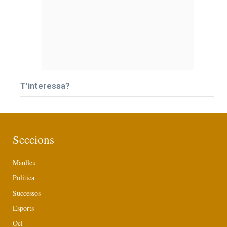
T’interessa?
Seccions
Manlleu
Política
Successos
Esports
Oci