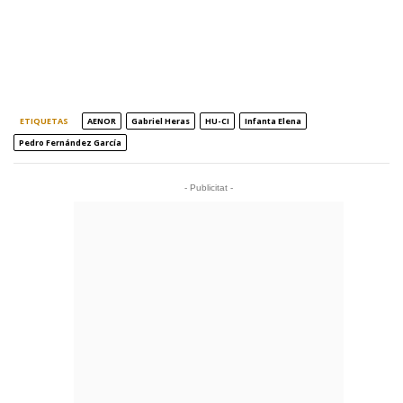
ETIQUETAS
AENOR
Gabriel Heras
HU-CI
Infanta Elena
Pedro Fernández García
- Publicitat -