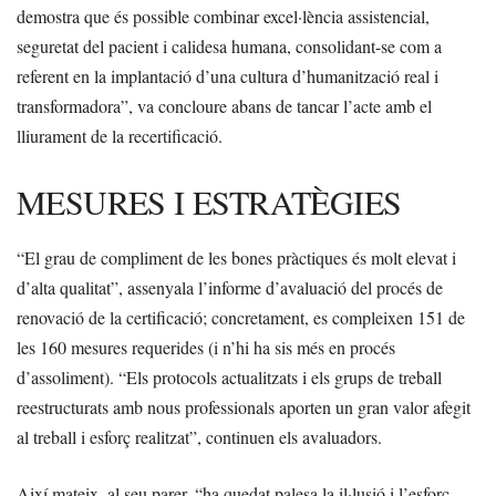
demostra que és possible combinar excel·lència assistencial,
seguretat del pacient i calidesa humana, consolidant-se com a
referent en la implantació d’una cultura d’humanització real i
transformadora”, va concloure abans de tancar l’acte amb el
lliurament de la recertificació.
MESURES I ESTRATÈGIES
“El grau de compliment de les bones pràctiques és molt elevat i
d’alta qualitat”, assenyala l’informe d’avaluació del procés de
renovació de la certificació; concretament, es compleixen 151 de
les 160 mesures requerides (i n’hi ha sis més en procés
d’assoliment). “Els protocols actualitzats i els grups de treball
reestructurats amb nous professionals aporten un gran valor afegit
al treball i esforç realitzat”, continuen els avaluadors.
Així mateix, al seu parer, “ha quedat palesa la il·lusió i l’esforç