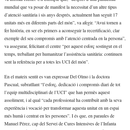
mundial que va posar de manifest la necessitat d’un altre tipus
d’atenció sanitària i sis anys després, actualment han seguit 17
unitats més en diferents parts del món”, va afegir. “Avui tornen a
fer història, en ser els primers a aconseguir la recertificació, clar
exemple del seu compromís amb l’atenció centrada en la persona”,
va assegurar, felicitant el centre “per aquest esforç sostingut en el
temps, treballant per humanitzar l’assistència sanitària: continuen
sent la referència per a totes les UCI del món”.
En el mateix sentit es van expressar Del Olmo i la doctora
Pascual, subratllant “l’esforç, dedicació i compromís diari de tot
l’equip multidisciplinari de l’UCI” que han permès aquest
assoliment, i al qual “cada professional ha contribuït amb la seva
experiència i vocació per transformar aquesta unitat en un espai
més humà i centrat en les persones”. I és que, en paraules de
Manuel Pérez, cap del Servei de Cures Intensives de l’Infanta