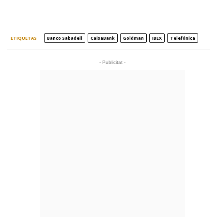
ETIQUETAS
Banco Sabadell
CaixaBank
Goldman
IBEX
Telefónica
- Publicitat -