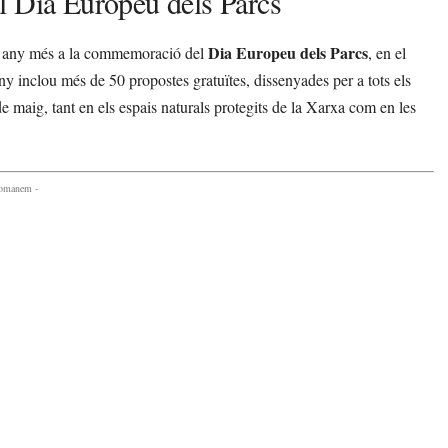
l Dia Europeu dels Parcs
Dia Europeu dels Parcs
un any més a la commemoració del
, en el
ny inclou més de 50 propostes gratuïtes, dissenyades per a tots els
e maig, tant en els espais naturals protegits de la Xarxa com en les
comanem -