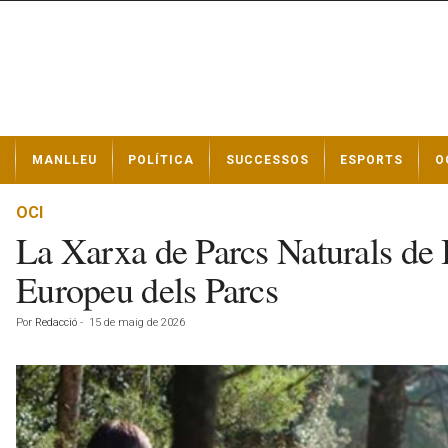
N
MANLLEU
POLÍTICA
SUCCESSOS
ESPORTS
O
o
t
í
OCI
c
La Xarxa de Parcs Naturals de B
i
e
Europeu dels Parcs
s
d
Por
Redacció
-
15 de maig de 2026
e
M
a
n
l
l