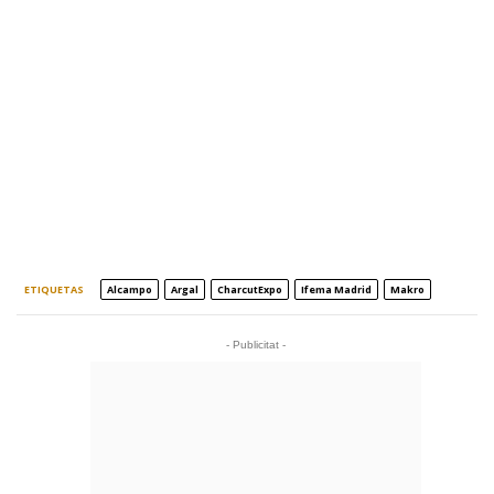
ETIQUETAS
Alcampo
Argal
CharcutExpo
Ifema Madrid
Makro
- Publicitat -