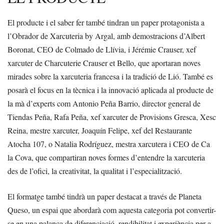
El producte i el saber fer també tindran un paper protagonista a
l’Obrador de Xarcuteria by Argal, amb demostracions d’Albert
Boronat, CEO de Colmado de Llívia, i Jérémie Crauser, xef
xarcuter de Charcuterie Crauser et Bello, que aportaran noves
mirades sobre la xarcuteria francesa i la tradició de Lió. També es
posarà el focus en la tècnica i la innovació aplicada al producte de
la mà d’experts com Antonio Peña Barrio, director general de
Tiendas Peña, Rafa Peña, xef xarcuter de Provisions Gresca, Xesc
Reina, mestre xarcuter, Joaquín Felipe, xef del Restaurante
Atocha 107, o Natalia Rodríguez, mestra xarcutera i CEO de Ca
la Cova, que compartiran noves formes d’entendre la xarcuteria
des de l’ofici, la creativitat, la qualitat i l’especialització.
El formatge també tindrà un paper destacat a través de Planeta
Queso, un espai que abordarà com aquesta categoria pot convertir-
se en una palanca de diferenciació, rendibilitat i experiència per a