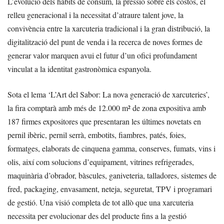
L’evolució dels hàbits de consum, la pressió sobre els costos, el
relleu generacional i la necessitat d’atraure talent jove, la
convivència entre la xarcuteria tradicional i la gran distribució, la
digitalització del punt de venda i la recerca de noves formes de
generar valor marquen avui el futur d’un ofici profundament
vinculat a la identitat gastronòmica espanyola.
Sota el lema ‘L’Art del Sabor: La nova generació de xarcuteries’,
la fira comptarà amb més de 12.000 m² de zona expositiva amb
187 firmes expositores que presentaran les últimes novetats en
pernil ibèric, pernil serrà, embotits, fiambres, patés, foies,
formatges, elaborats de cinquena gamma, conserves, fumats, vins i
olis, així com solucions d’equipament, vitrines refrigerades,
maquinària d’obrador, bàscules, ganiveteria, talladores, sistemes de
fred, packaging, envasament, neteja, seguretat, TPV i programari
de gestió. Una visió completa de tot allò que una xarcuteria
necessita per evolucionar des del producte fins a la gestió