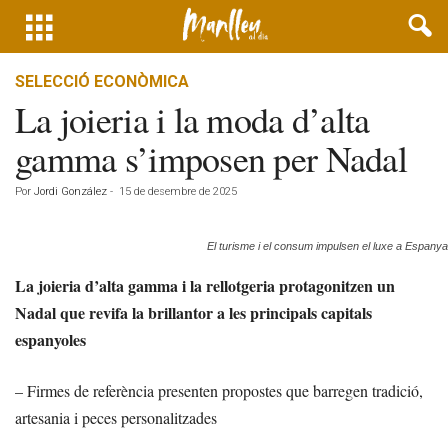
SELECCIÓ ECONÒMICA
La joieria i la moda d’alta
gamma s’imposen per Nadal
Por
Jordi González
-
15 de desembre de 2025
El turisme i el consum impulsen el luxe a Espanya
La joieria d’alta gamma i la rellotgeria protagonitzen un
Nadal que revifa la brillantor a les principals capitals
espanyoles
– Firmes de referència presenten propostes que barregen tradició,
artesania i peces personalitzades