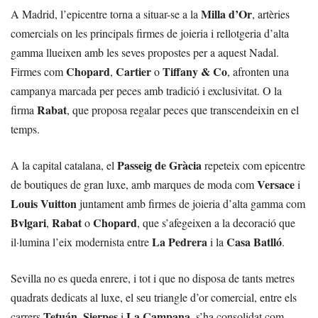
Milla d’Or
A Madrid, l’epicentre torna a situar-se a la
, artèries
comercials on les principals firmes de joieria i rellotgeria d’alta
gamma llueixen amb les seves propostes per a aquest Nadal.
Chopard
Cartier
Tiffany & Co
Firmes com
,
o
, afronten una
campanya marcada per peces amb tradició i exclusivitat. O la
Rabat
firma
, que proposa regalar peces que transcendeixin en el
temps.
Passeig de Gràcia
A la capital catalana, el
repeteix com epicentre
Versace
de boutiques de gran luxe, amb marques de moda com
i
Louis Vuitton
juntament amb firmes de joieria d’alta gamma com
Bvlgari
Rabat
Chopard
,
o
, que s’afegeixen a la decoració que
La Pedrera
Casa Batlló
il·lumina l’eix modernista entre
i la
.
Sevilla no es queda enrere, i tot i que no disposa de tants metres
quadrats dedicats al luxe, el seu triangle d’or comercial, entre els
Tetuán
Sierpes
La Campana
carrers
,
i
, s’ha consolidat com