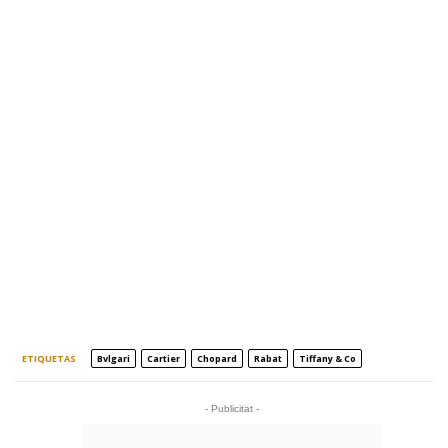
ETIQUETAS
Bvlgari
Cartier
Chopard
Rabat
Tiffany & Co
- Publicitat -