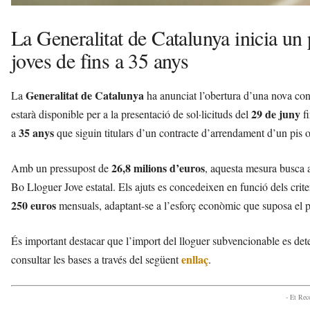
La Generalitat de Catalunya inicia un 
joves de fins a 35 anys
Generalitat de Catalunya
La
ha anunciat l’obertura d’una nova conv
29 de juny
estarà disponible per a la presentació de sol·licituds del
fi
35 anys
a
que siguin titulars d’un contracte d’arrendament d’un pis o
26,8 milions d’euros
Amb un pressupost de
, aquesta mesura busca a
Bo Lloguer Jove estatal. Els ajuts es concedeixen en funció dels criteri
250 euros
mensuals, adaptant-se a l’esforç econòmic que suposa el pa
És important destacar que l’import del lloguer subvencionable es dete
enllaç
consultar les bases a través del següent
.
- Et Re