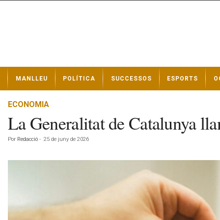
N
MANLLEU
POLÍTICA
SUCCESSOS
ESPORTS
O
o
t
í
ECONOMIA
c
La Generalitat de Catalunya lla
i
e
Por
Redacció
-
25 de juny de 2026
s
d
e
M
a
n
l
l