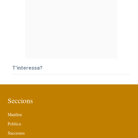
T’interessa?
Seccions
Manlleu
Política
Successos