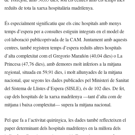
reduïts de tota la xarxa hospitalària madrilenya.
És especialment significatiu que els cinc hospitals amb menys
temps d’espera per a consultes estiguin integrats en el model de
col·laboració publicoprivada de la CAM. Juntament amb aquests
centres, també registren temps d’espera reduïts altres hospitals
d’alta complexitat com el Gregorio Marañón (40,04 dies) o La
Princesa (47,76 dies), amb demores molt inferiors a la mitjana
regional, situada en 59,91 dies, i molt allunyades de la mitjana
nacional, que segons les dades publicades pel Ministeri de Sanitat
del Sistema de Llistes d’Espera (SISLE), és de 102 dies. De fet,
cap dels hospitals de la xarxa madrilenya —tant d’alta com de
mitjana i baixa complexitat— supera la mitjana nacional.
Pel que fa a l’activitat quirúrgica, les dades també reflecteixen el
paper determinant dels hospitals madrilenys en la millora dels