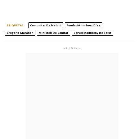
ETIQUETAS
Comunitat De Madrid
Fundació Jiménez Díaz
Gregorio Marañón
Ministeri De Sanitat
Servei Madrileny De Salut
- Publicitat -