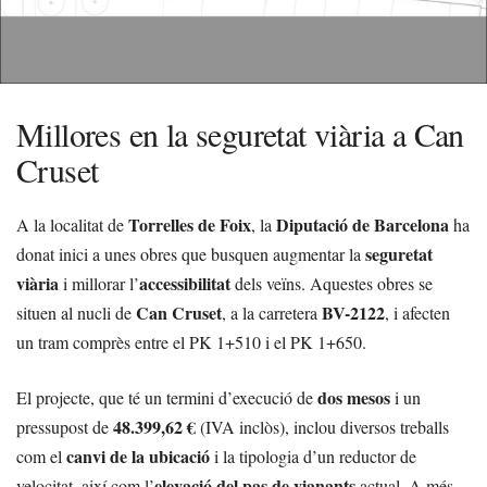
Millores en la seguretat viària a Can
Cruset
Torrelles de Foix
Diputació de Barcelona
A la localitat de
, la
ha
seguretat
donat inici a unes obres que busquen augmentar la
viària
accessibilitat
i millorar l’
dels veïns. Aquestes obres se
Can Cruset
BV-2122
situen al nucli de
, a la carretera
, i afecten
un tram comprès entre el PK 1+510 i el PK 1+650.
dos mesos
El projecte, que té un termini d’execució de
i un
48.399,62 €
pressupost de
(IVA inclòs), inclou diversos treballs
canvi de la ubicació
com el
i la tipologia d’un reductor de
elevació del pas de vianants
velocitat, així com l’
actual. A més,