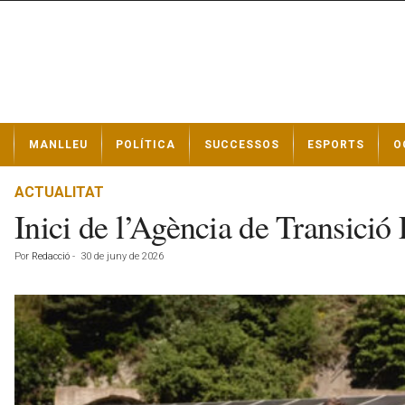
N
MANLLEU
POLÍTICA
SUCCESSOS
ESPORTS
O
o
t
í
ACTUALITAT
c
Inici de l’Agència de Transició
i
e
Por
Redacció
-
30 de juny de 2026
s
d
e
M
a
n
l
l