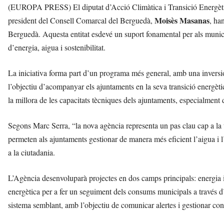
(EUROPA PRESS) El diputat d’Acció Climàtica i Transició Energèti
Moisès Masanas
president del Consell Comarcal del Berguedà,
, ha
Berguedà. Aquesta entitat esdevé un suport fonamental per als municip
d’energia, aigua i sostenibilitat.
La iniciativa forma part d’un programa més general, amb una invers
l’objectiu d’acompanyar els ajuntaments en la seva transició energètic
la millora de les capacitats tècniques dels ajuntaments, especialment d
Segons Marc Serra, “la nova agència representa un pas clau cap a la 
permeten als ajuntaments gestionar de manera més eficient l’aigua i l
a la ciutadania.
L’Agència desenvoluparà projectes en dos camps principals: energia i
energètica per a fer un seguiment dels consums municipals a través d’
sistema semblant, amb l’objectiu de comunicar alertes i gestionar con