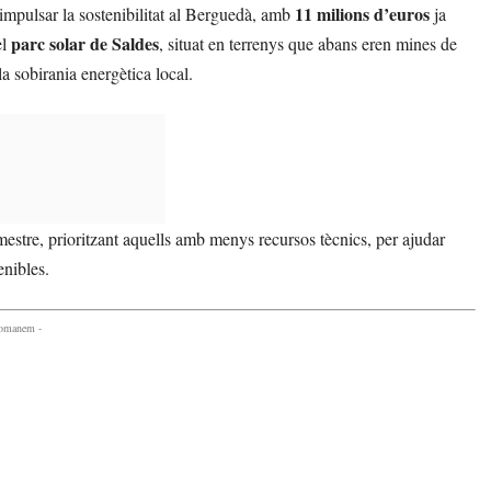
11 milions d’euros
mpulsar la sostenibilitat al Berguedà, amb
ja
parc solar de Saldes
el
, situat en terrenys que abans eren mines de
la sobirania energètica local.
mestre, prioritzant aquells amb menys recursos tècnics, per ajudar
enibles.
comanem -