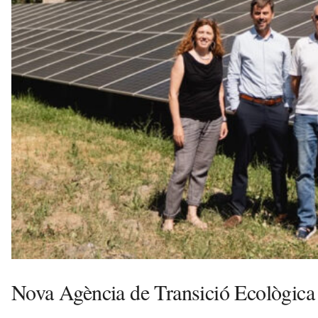
e
u
a
v
u
i
Nova Agència de Transició Ecològica