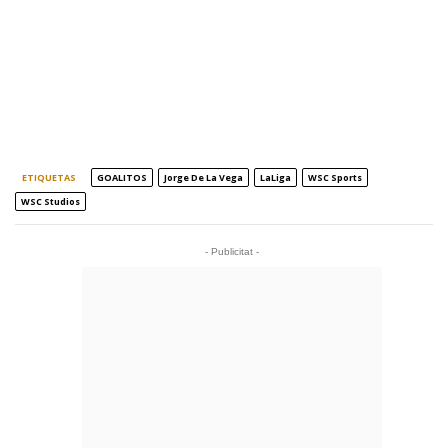
ETIQUETAS
GOALITOS
Jorge De La Vega
LaLiga
WSC Sports
WSC Studios
- Publicitat -