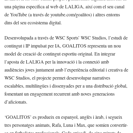
una pàgina específica al web de LALIGA, així com el seu canal
de YouTube (a través de youtube.com/goalitos) i altres entorns
dins del seu ecosistema digital.
Desenvolupada a través de WSC Sports’ WSC Studios, l’estudi de
contingut i IP impulsat per IA, GOALITOS representa un nou
model de creació de contingut esportiu original. En integrar
l’aposta de LALIGA per la innovació i la connexió amb
audiències joves juntament amb l’experiència editorial i creativa de
WSC Studios, el projecte permet desenvolupar narratives
escalables, multilingües i dissenyades per a una distribució global,
fomentant un engagement recurrent amb noves generacions
d’aficionats.
‘GOALITOS’ es produeix en espanyol, anglès i àrab, i segueix
tres personatges animats, Rafa, Luna i Max, que somien convertir-
se en futbolistes professionals. Cada episodi, de cinc minuts de