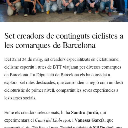
Set creadors de continguts ciclistes a
les comarques de Barcelona
Del 22 al 24 de maig, set creadors especialitzats en cicloturisme,
ciclisme esportiu i rutes de BTT viatjaran per diverses comarques
de Barcelona. La Diputació de Barcelona els ha convidat a
explorar set rutes destacades, que consoliden la regió com un destí
cicloturístic de primer nivell, compartint les seves experiències a
les xarxes socials.
Sandra Jordà
Entre els creadors seleccionats, hi ha
, qui
Vanessa García
experimentarà el
Camí del Llobregat
, i
, que
Nil Puchol
recorrerà el riu Ter fins al mar. També participarà
, que