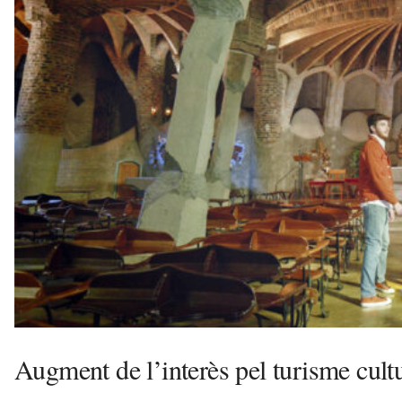
e
u
a
v
u
i
Augment de l’interès pel turisme cult