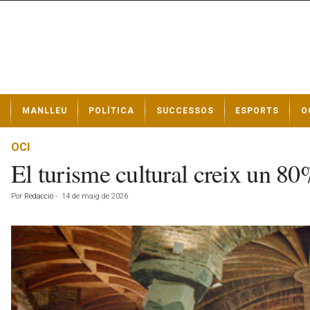
N
MANLLEU
POLÍTICA
SUCCESSOS
ESPORTS
O
o
t
í
OCI
c
El turisme cultural creix un 80
i
e
Por
Redacció
-
14 de maig de 2026
s
d
e
M
a
n
l
l