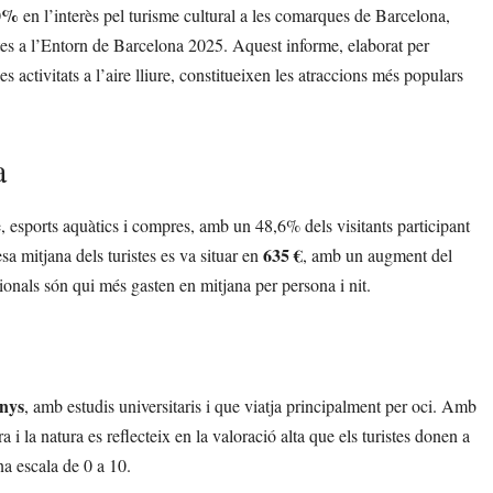
80%
en l’interès pel turisme cultural a les comarques de Barcelona,
ristes a l’Entorn de Barcelona 2025. Aquest informe, elaborat per
es activitats a l’aire lliure, constitueixen les atraccions més populars
a
 esports aquàtics i compres, amb un 48,6% dels visitants participant
635 €
a mitjana dels turistes es va situar en
, amb un augment del
sionals són qui més gasten en mitjana per persona i nit.
anys
, amb estudis universitaris i que viatja principalment per oci. Amb
a i la natura es reflecteix en la valoració alta que els turistes donen a
a escala de 0 a 10.