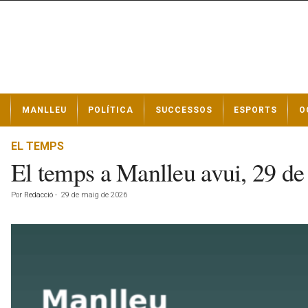
N
MANLLEU
POLÍTICA
SUCCESSOS
ESPORTS
O
o
t
í
EL TEMPS
c
El temps a Manlleu avui, 29 d
i
e
Por
Redacció
-
29 de maig de 2026
s
d
e
M
a
n
l
l