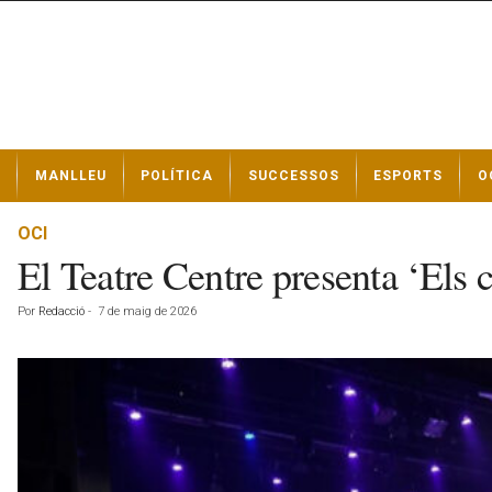
N
MANLLEU
POLÍTICA
SUCCESSOS
ESPORTS
O
o
t
í
OCI
c
El Teatre Centre presenta ‘Els c
i
e
Por
Redacció
-
7 de maig de 2026
s
d
e
M
a
n
l
l