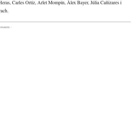
 Heras, Carles Ortíz, Arlet Mompín, Àlex Bayer, Júlia Cañizares i
rach.
comanem -