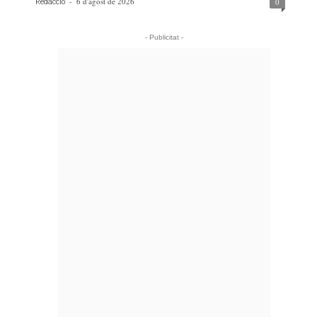
-
6 d'agost de 2026
0
Redacció
- Publicitat -