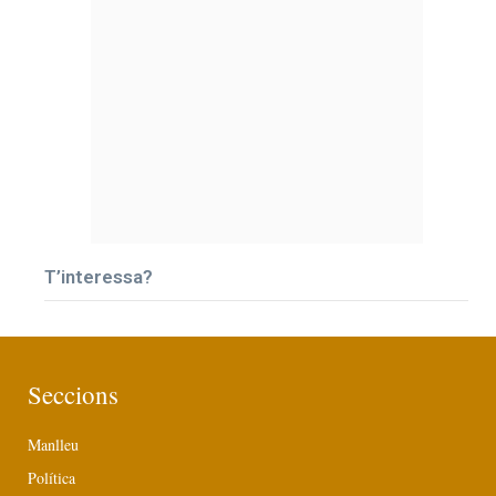
T’interessa?
Seccions
Manlleu
Política