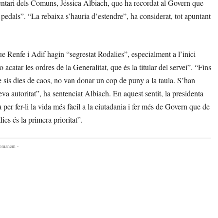
entari dels Comuns, Jéssica Albiach, que ha recordat al Govern que
a pedals”. “La rebaixa s’hauria d’estendre”, ha considerat, tot apuntant
e Renfe i Adif hagin “segrestat Rodalies”, especialment a l’inici
catar les ordres de la Generalitat, que és la titular del servei”. “Fins
de sis dies de caos, no van donar un cop de puny a la taula. S’han
seva autoritat”, ha sentenciat Albiach. En aquest sentit, la presidenta
per fer-li la vida més fàcil a la ciutadania i fer més de Govern que de
ies és la primera prioritat”.
comanem -