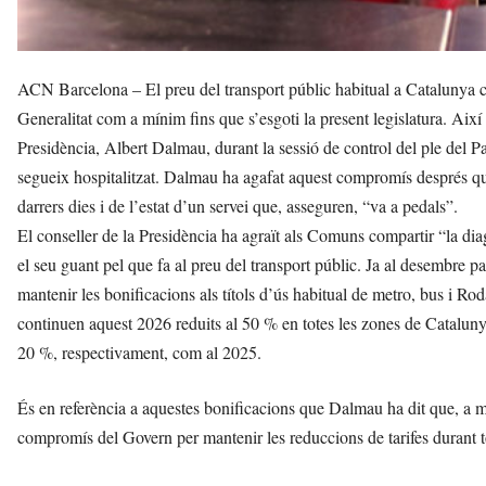
ACN Barcelona – El preu del transport públic habitual a Catalunya c
Generalitat com a mínim fins que s’esgoti la present legislatura. Aix
Presidència, Albert Dalmau, durant la sessió de control del ple del Pa
segueix hospitalitzat. Dalmau ha agafat aquest compromís després que 
darrers dies i de l’estat d’un servei que, asseguren, “va a pedals”.
El conseller de la Presidència ha agraït als Comuns compartir “la diag
el seu guant pel que fa al preu del transport públic. Ja al desembre
mantenir les bonificacions als títols d’ús habitual de metro, bus i Rod
continuen aquest 2026 reduits al 50 % en totes les zones de Catalunya,
20 %, respectivament, com al 2025.
És en referència a aquestes bonificacions que Dalmau ha dit que, a mé
compromís del Govern per mantenir les reduccions de tarifes durant tot