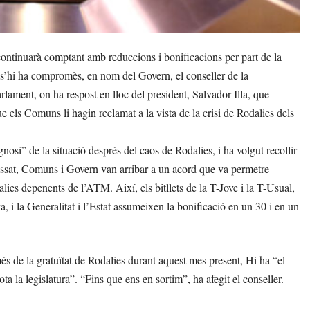
ontinuarà comptant amb reduccions i bonificacions per part de la
í s’hi ha compromès, en nom del Govern, el conseller de la
rlament, on ha respost en lloc del president, Salvador Illa, que
els Comuns li hagin reclamat a la vista de la crisi de Rodalies dels
nosi” de la situació després del caos de Rodalies, i ha volgut recollir
 passat, Comuns i Govern van arribar a un acord que va permetre
alies depenents de l’ATM. Així, els bitllets de la T-Jove i la T-Usual,
 i la Generalitat i l’Estat assumeixen la bonificació en un 30 i en un
s de la gratuïtat de Rodalies durant aquest mes present, Hi ha “el
a la legislatura”. “Fins que ens en sortim”, ha afegit el conseller.