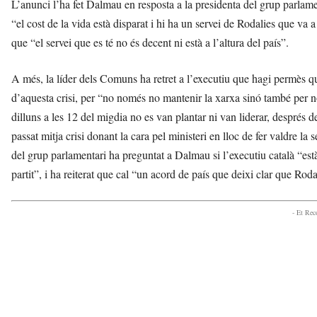
L’anunci l’ha fet Dalmau en resposta a la presidenta del grup parlam
“el cost de la vida està disparat i hi ha un servei de Rodalies que va 
que “el servei que es té no és decent ni està a l’altura del país”.
A més, la líder dels Comuns ha retret a l’executiu que hagi permès qu
d’aquesta crisi, per “no només no mantenir la xarxa sinó també per no a
dilluns a les 12 del migdia no es van plantar ni van liderar, després 
passat mitja crisi donant la cara pel ministeri en lloc de fer valdre la 
del grup parlamentari ha preguntat a Dalmau si l’executiu català “està 
partit”, i ha reiterat que cal “un acord de país que deixi clar que Rodal
- Et Re