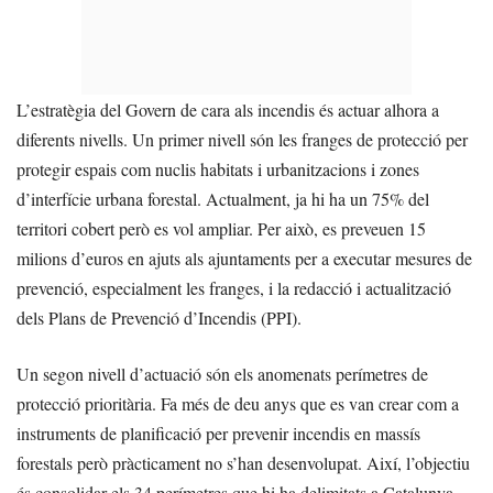
L’estratègia del Govern de cara als incendis és actuar alhora a
diferents nivells. Un primer nivell són les franges de protecció per
protegir espais com nuclis habitats i urbanitzacions i zones
d’interfície urbana forestal. Actualment, ja hi ha un 75% del
territori cobert però es vol ampliar. Per això, es preveuen 15
milions d’euros en ajuts als ajuntaments per a executar mesures de
prevenció, especialment les franges, i la redacció i actualització
dels Plans de Prevenció d’Incendis (PPI).
Un segon nivell d’actuació són els anomenats perímetres de
protecció prioritària. Fa més de deu anys que es van crear com a
instruments de planificació per prevenir incendis en massís
forestals però pràcticament no s’han desenvolupat. Així, l’objectiu
és consolidar els 34 perímetres que hi ha delimitats a Catalunya.