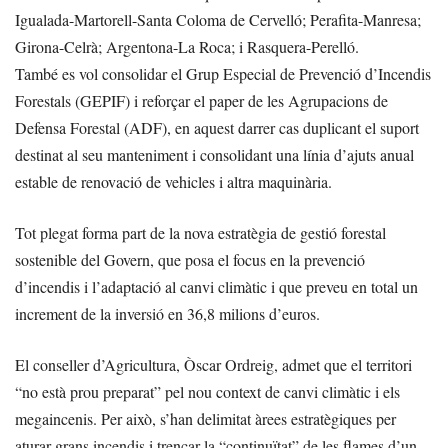
Igualada-Martorell-Santa Coloma de Cervelló; Perafita-Manresa;
Girona-Celrà; Argentona-La Roca; i Rasquera-Perelló.
També es vol consolidar el Grup Especial de Prevenció d’Incendis
Forestals (GEPIF) i reforçar el paper de les Agrupacions de
Defensa Forestal (ADF), en aquest darrer cas duplicant el suport
destinat al seu manteniment i consolidant una línia d’ajuts anual
estable de renovació de vehicles i altra maquinària.
Tot plegat forma part de la nova estratègia de gestió forestal
sostenible del Govern, que posa el focus en la prevenció
d’incendis i l’adaptació al canvi climàtic i que preveu en total un
increment de la inversió en 36,8 milions d’euros.
El conseller d’Agricultura, Òscar Ordreig, admet que el territori
“no està prou preparat” pel nou context de canvi climàtic i els
megaincenis. Per això, s’han delimitat àrees estratègiques per
aturar grans incendis i trencar la “continuïtat” de les flames d’un