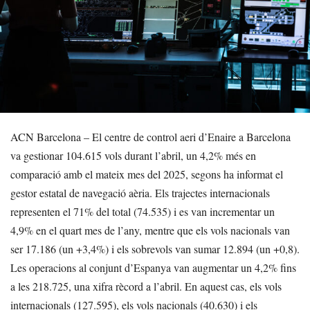
ACN Barcelona – El centre de control aeri d’Enaire a Barcelona
va gestionar 104.615 vols durant l’abril, un 4,2% més en
comparació amb el mateix mes del 2025, segons ha informat el
gestor estatal de navegació aèria. Els trajectes internacionals
representen el 71% del total (74.535) i es van incrementar un
4,9% en el quart mes de l’any, mentre que els vols nacionals van
ser 17.186 (un +3,4%) i els sobrevols van sumar 12.894 (un +0,8).
Les operacions al conjunt d’Espanya van augmentar un 4,2% fins
a les 218.725, una xifra rècord a l’abril. En aquest cas, els vols
internacionals (127.595), els vols nacionals (40.630) i els