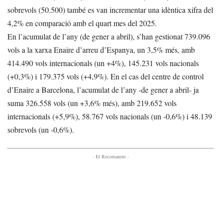
sobrevols (50.500) també es van incrementar una idèntica xifra del
4,2% en comparació amb el quart mes del 2025.
En l’acumulat de l’any (de gener a abril), s’han gestionat 739.096
vols a la xarxa Enaire d’arreu d’Espanya, un 3,5% més, amb
414.490 vols internacionals (un +4%), 145.231 vols nacionals
(+0,3%) i 179.375 vols (+4,9%). En el cas del centre de control
d’Enaire a Barcelona, l’acumulat de l’any -de gener a abril- ja
suma 326.558 vols (un +3,6% més), amb 219.652 vols
internacionals (+5,9%), 58.767 vols nacionals (un -0,6%) i 48.139
sobrevols (un -0,6%).
- Et Recomanem -