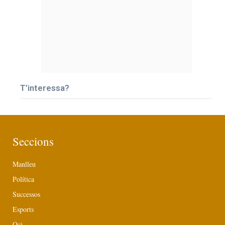
T’interessa?
Seccions
Manlleu
Política
Successos
Esports
Oci