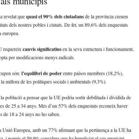
als municipis
quasi el 90% dels ciutadans
ha revelat que
de la província creuen
s dels nostres pobles i ciutats. De fet, un 89,6% dels enquestats
da europea.
canvis significatius
EU requereix
en la seva estructura i funcionament,
ta per modificacions menys radicals.
l’equilibri de poder
ocupen són:
entre països membres (18,2%),
la millora de les polítiques socials i ambientals (9,3%).
 la població a pensar que la UE podria sortir debilitada i dividida de
joves de 25 a 34 anys. Més d’un 57% dels enquestats reconeix haver
ves de 18 a 24 anys no ho saben.
e la Unió Europea, amb un 77% afirmant que la pertinença a la UE ha
a, i només el 59,9% considera que ha beneficiat el seu municipi.