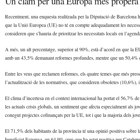
Un clam per una Europa més propera 
Recentment, una enquesta realitzada per la Diputació de Barcelona 
que la Unió Europea (UE) no té en compte adequadament les necessitat
consideren que s’hauria de prioritzar les necessitats locals en l’agen
A més, un alt percentatge, superior al 90%, està d’acord en que la 
amb un 43,5% demanant reformes profundes, mentre que un 50,4% op
Entre les veus que reclamen reformes, els quatre temes que més pre
l’actualització de les normatives, que consideren obsoletes (10,6%), i 
El clima d’incertesa en el context internacional ha portat el 56,7% de
les actuals crisis globals, un sentiment que afecta especialment als 
conegut projectes cofinançats per la UE, tot i que la majoria dels jo
El 71,5% dels habitants de la província té una opinió positiva sobr
beneficiat Espanya, un 64,9% creu que ha estat positiva per Cataluny