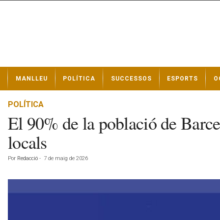
N
MANLLEU
POLÍTICA
SUCCESSOS
ESPORTS
O
o
t
í
POLÍTICA
c
El 90% de la població de Barce
i
e
locals
s
d
Por
Redacció
-
7 de maig de 2026
e
M
a
n
l
l