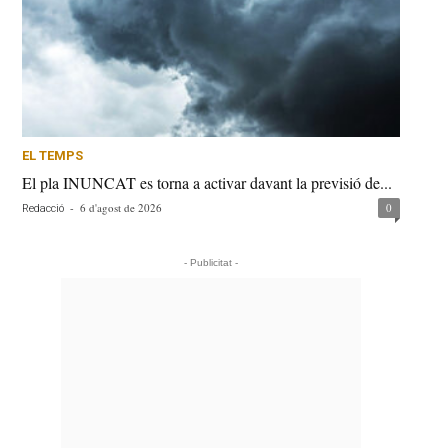
EL TEMPS
El pla INUNCAT es torna a activar davant la previsió de...
-
6 d'agost de 2026
0
Redacció
- Publicitat -