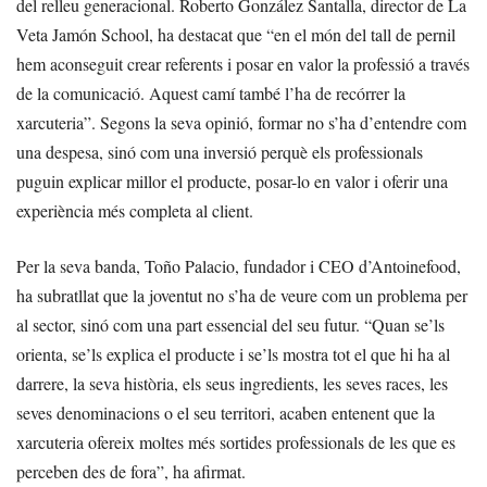
del relleu generacional. Roberto González Santalla, director de La
Veta Jamón School, ha destacat que “en el món del tall de pernil
hem aconseguit crear referents i posar en valor la professió a través
de la comunicació. Aquest camí també l’ha de recórrer la
xarcuteria”. Segons la seva opinió, formar no s’ha d’entendre com
una despesa, sinó com una inversió perquè els professionals
puguin explicar millor el producte, posar-lo en valor i oferir una
experiència més completa al client.
Per la seva banda, Toño Palacio, fundador i CEO d’Antoinefood,
ha subratllat que la joventut no s’ha de veure com un problema per
al sector, sinó com una part essencial del seu futur. “Quan se’ls
orienta, se’ls explica el producte i se’ls mostra tot el que hi ha al
darrere, la seva història, els seus ingredients, les seves races, les
seves denominacions o el seu territori, acaben entenent que la
xarcuteria ofereix moltes més sortides professionals de les que es
perceben des de fora”, ha afirmat.