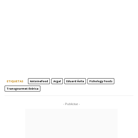
ETIQUETAS
Antoinefood
Argal
Eduard Ávila
Fishology Foods
Transgourmet Ibérica
- Publicitat -