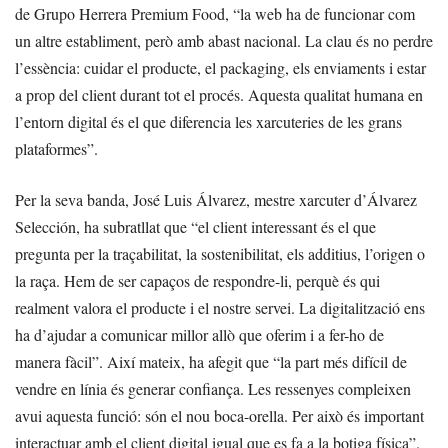
de Grupo Herrera Premium Food, “la web ha de funcionar com
un altre establiment, però amb abast nacional. La clau és no perdre
l’essència: cuidar el producte, el packaging, els enviaments i estar
a prop del client durant tot el procés. Aquesta qualitat humana en
l’entorn digital és el que diferencia les xarcuteries de les grans
plataformes”.
Per la seva banda, José Luis Álvarez, mestre xarcuter d’Álvarez
Selección, ha subratllat que “el client interessant és el que
pregunta per la traçabilitat, la sostenibilitat, els additius, l’origen o
la raça. Hem de ser capaços de respondre-li, perquè és qui
realment valora el producte i el nostre servei. La digitalització ens
ha d’ajudar a comunicar millor allò que oferim i a fer-ho de
manera fàcil”. Així mateix, ha afegit que “la part més difícil de
vendre en línia és generar confiança. Les ressenyes compleixen
avui aquesta funció: són el nou boca-orella. Per això és important
interactuar amb el client digital igual que es fa a la botiga física”.