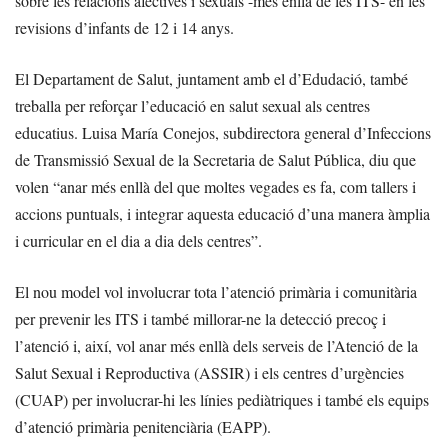
sobre les relacions afectives i sexuals -més enllà de les ITS- en les
revisions d’infants de 12 i 14 anys.
El Departament de Salut, juntament amb el d’Edudació, també
treballa per reforçar l’educació en salut sexual als centres
educatius. Luisa María Conejos, subdirectora general d’Infeccions
de Transmissió Sexual de la Secretaria de Salut Pública, diu que
volen “anar més enllà del que moltes vegades es fa, com tallers i
accions puntuals, i integrar aquesta educació d’una manera àmplia
i curricular en el dia a dia dels centres”.
El nou model vol involucrar tota l’atenció primària i comunitària
per prevenir les ITS i també millorar-ne la detecció precoç i
l’atenció i, així, vol anar més enllà dels serveis de l’Atenció de la
Salut Sexual i Reproductiva (ASSIR) i els centres d’urgències
(CUAP) per involucrar-hi les línies pediàtriques i també els equips
d’atenció primària penitenciària (EAPP).