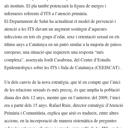
als instituts. El pla també potenciarà la figura de metges i
infermeres referents d’ITS a l’atenció primària.
El Departament de Salut ha actualitzat el model de prevenció i
atenció a les ITS davant un augment sostingut d’aquestes
infeccions en tots els grups d’edat, sexe i orientació sexual en els
últims anys a Catalunya en un patró similar a la majoria de països
europeus; una situació que requereix una resposta “més
complexa”, assenyala Jordi Casabona, del Centre d’Estudis
Epidemiològics sobre les ITS i Sida de Catalunya (CEEISCAT) .
Un dels canvis de la nova estratègia, que té en compte que l’inici
de les relacions sexuals és més precoç, és que amplia la població
diana des dels 12 anys, mentre que en l’anterior, del 2009, l’inici
era a partir dels 15 anys. Rafael Ruiz, director estratègic d’Atenció
Primària i Comunitària, explica que això es tradueix, entre altres
accions, en la incorporació de manera sistemàtica de preguntes