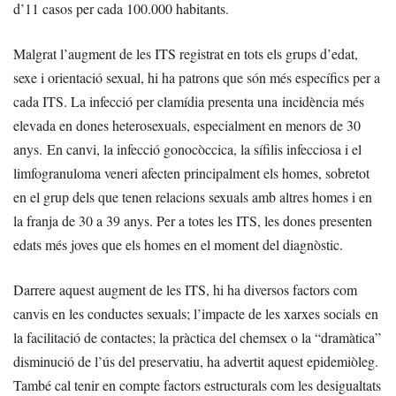
d’11 casos per cada 100.000 habitants.
Malgrat l’augment de les ITS registrat en tots els grups d’edat,
sexe i orientació sexual, hi ha patrons que són més específics per a
cada ITS. La infecció per clamídia presenta una incidència més
elevada en dones heterosexuals, especialment en menors de 30
anys. En canvi, la infecció gonocòccica, la sífilis infecciosa i el
limfogranuloma veneri afecten principalment els homes, sobretot
en el grup dels que tenen relacions sexuals amb altres homes i en
la franja de 30 a 39 anys. Per a totes les ITS, les dones presenten
edats més joves que els homes en el moment del diagnòstic.
Darrere aquest augment de les ITS, hi ha diversos factors com
canvis en les conductes sexuals; l’impacte de les xarxes socials en
la facilitació de contactes; la pràctica del chemsex o la “dramàtica”
disminució de l’ús del preservatiu, ha advertit aquest epidemiòleg.
També cal tenir en compte factors estructurals com les desigualtats