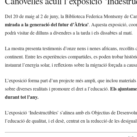
Canovelles acull l’exposició ‘Indestruc
Del 20 de maig al 2 de juny, la Biblioteca Federica Montseny de Cano
mirada a la generació del futur d’Àfrica’
. Aquesta exposició, coo
podrà visitar de dilluns a divendres a la tarda i els dissabtes al matí.
La mostra presenta testimonis d’onze nens i nenes africans, recollits d
continent. Entre les experiències compartides, es poden trobar històr
instaurat l’energia solar, i reflexions sobre la migració forçada a causa
L’exposició forma part d’un projecte més ampli, que inclou materials 
Els ajuntamen
sobre diverses realitats i promoure el dret a l’educació.
durant tot l’any.
L’exposició ‘Indestructibles’ s’alinea amb els Objectius de Desenvol
l’educació de qualitat, i el desè, centrat en la reducció de les desigual