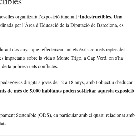
tibles’
‘Indestructibles. Una
velles organitzarà l’exposició itinerant
rdinada per l’Àrea d’Educació de la Diputació de Barcelona, es
urant dos anys, que reflecteixen tant els èxits com els reptes del
ies impactants sobre la vida a Monte Trigo, a Cap Verd, on s’ha
 de la pobresa i els conflictes.
pedagògics dirigits a joves de 12 a 18 anys, amb l’objectiu d’educar
ts de més de 5.000 habitants poden sol·licitar aquesta exposició
upament Sostenible (ODS), en particular amb el quart, relacionat amb
tats.