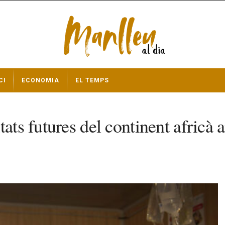
CI
ECONOMIA
EL TEMPS
tats futures del continent africà