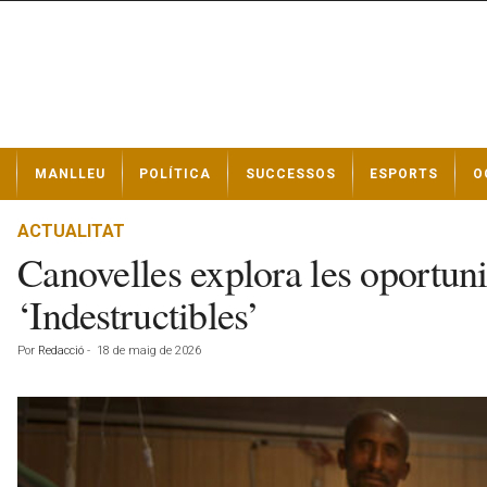
N
MANLLEU
POLÍTICA
SUCCESSOS
ESPORTS
O
o
t
í
ACTUALITAT
c
Canovelles explora les oportuni
i
e
‘Indestructibles’
s
d
Por
Redacció
-
18 de maig de 2026
e
M
a
n
l
l