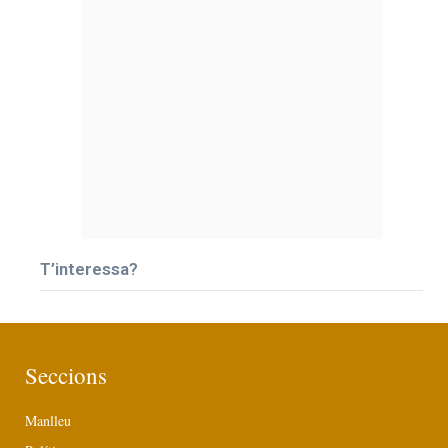
T’interessa?
Seccions
Manlleu