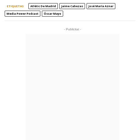
ETIQUETAS
Atlètic De Madrid
Jaime Cabezas
José María Aznar
Media Power Podcast
Óscar Mayo
- Publicitat -