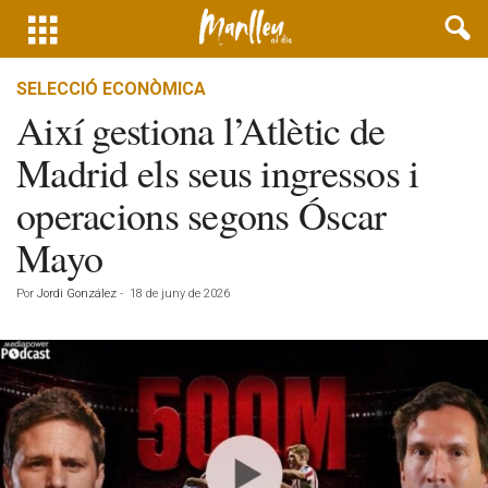
SELECCIÓ ECONÒMICA
Així gestiona l’Atlètic de
Madrid els seus ingressos i
operacions segons Óscar
Mayo
Por
Jordi González
-
18 de juny de 2026