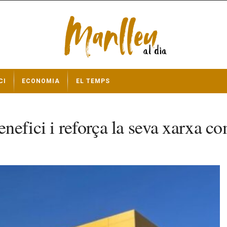
CI
ECONOMIA
EL TEMPS
nefici i reforça la seva xarxa c