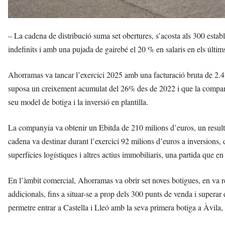
– La cadena de distribució suma set obertures, s’acosta als 300 esta
indefinits i amb una pujada de gairebé el 20 % en salaris en els últim
Ahorramas va tancar l’exercici 2025 amb una facturació bruta de 2.4
suposa un creixement acumulat del 26% des de 2022 i que la companyi
seu model de botiga i la inversió en plantilla.
La companyia va obtenir un Ebitda de 210 milions d’euros, un resulta
cadena va destinar durant l’exercici 92 milions d’euros a inversions, 
superfícies logístiques i altres actius immobiliaris, una partida que e
En l’àmbit comercial, Ahorramas va obrir set noves botigues, en va re
addicionals, fins a situar-se a prop dels 300 punts de venda i superar
permetre entrar a Castella i Lleó amb la seva primera botiga a Àvila,