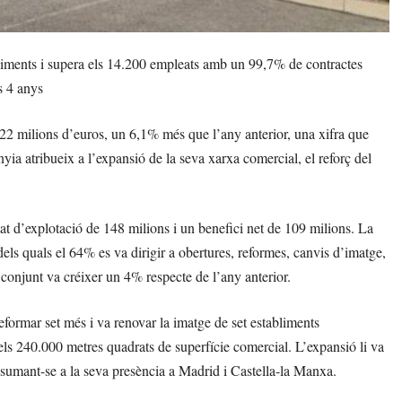
bliments i supera els 14.200 empleats amb un 99,7% de contractes
s 4 anys
22 milions d’euros, un 6,1% més que l’any anterior, una xifra que
a atribueix a l’expansió de la seva xarxa comercial, el reforç del
t d’explotació de 148 milions i un benefici net de 109 milions. La
dels quals el 64% es va dirigir a obertures, reformes, canvis d’imatge,
n conjunt va créixer un 4% respecte de l’any anterior.
formar set més i va renovar la imatge de set establiments
 els 240.000 metres quadrats de superfície comercial. L’expansió li va
 sumant-se a la seva presència a Madrid i Castella-la Manxa.