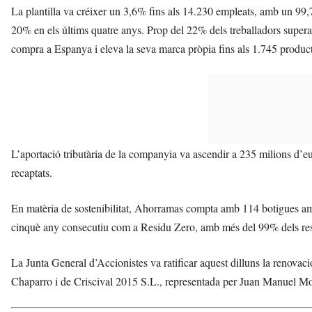
La plantilla va créixer un 3,6% fins als 14.230 empleats, amb un 99,7
20% en els últims quatre anys. Prop del 22% dels treballadors supe
compra a Espanya i eleva la seva marca pròpia fins als 1.745 product
L’aportació tributària de la companyia va ascendir a 235 milions d’eu
recaptats.
En matèria de sostenibilitat, Ahorramas compta amb 114 botigues amb p
cinquè any consecutiu com a Residu Zero, amb més del 99% dels resi
La Junta General d’Accionistes va ratificar aquest dilluns la renovac
Chaparro i de Criscival 2015 S.L., representada per Juan Manuel Mora