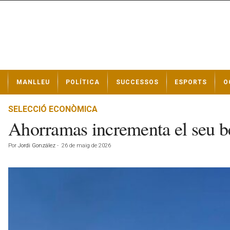
N
MANLLEU
POLÍTICA
SUCCESSOS
ESPORTS
O
o
t
í
SELECCIÓ ECONÒMICA
c
Ahorramas incrementa el seu be
i
e
Por
Jordi González
-
26 de maig de 2026
s
d
e
M
a
n
l
l