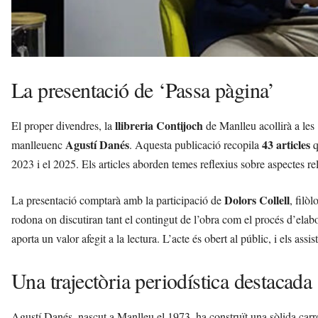
La presentació de ‘Passa pàgina’
llibreria Contijoch
El proper divendres, la
de Manlleu acollirà a les 
Agustí Danés
43 articles
manlleuenc
. Aquesta publicació recopila
q
2023 i el 2025. Els articles aborden temes reflexius sobre aspectes re
Dolors Collell
La presentació comptarà amb la participació de
, filòl
rodona on discutiran tant el contingut de l’obra com el procés d’elabo
aporta un valor afegit a la lectura. L’acte és obert al públic, i els ass
Una trajectòria periodística destacada
Agustí Danés, nascut a Manlleu el 1973, ha construït una sòlida carre