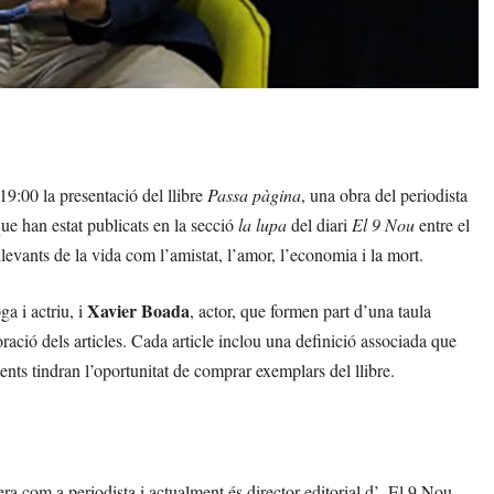
19:00 la presentació del llibre
Passa pàgina
, una obra del periodista
ue han estat publicats en la secció
la lupa
del diari
El 9 Nou
entre el
llevants de la vida com l’amistat, l’amor, l’economia i la mort.
Xavier Boada
oga i actriu, i
, actor, que formen part d’una taula
ració dels articles. Cada article inclou una definició associada que
istents tindran l’oportunitat de comprar exemplars del llibre.
ra com a periodista i actualment és director editorial d’_El 9 Nou_.