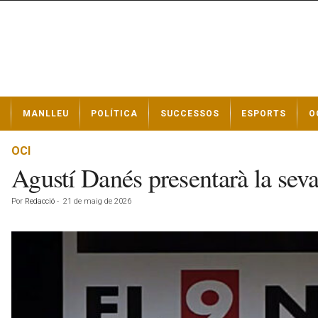
N
MANLLEU
POLÍTICA
SUCCESSOS
ESPORTS
O
o
t
í
OCI
c
Agustí Danés presentarà la seva
i
e
Por
Redacció
-
21 de maig de 2026
s
d
e
M
a
n
l
l